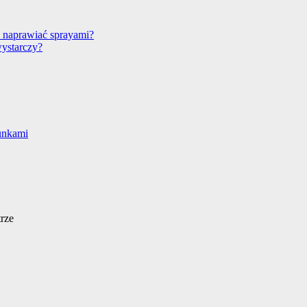
 naprawiać sprayami?
wystarczy?
unkami
rze