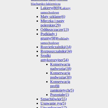
blacharsko-lakiernicza
Lakiery
(869)
Lakiery
samochodowe
Maty szklane
(6)
Mleczka i pasty
polerskie
(29)
Odtłuszczacze
(13)
Podkłady i
grunty
(98)
Podkłady
samochodowe
Rozcieńczalniki
(14)
Rozpuszczalniki
(34)
Środki
antykorozyjne
(54)
Konserwacja
nadwozia
(18)
Konserwacja
podwozia
(30)
Konserwacja
profili
zamkniętych
(5)
Pozostałe
(1)
Szpachlówki
(55)
Usuwanie rys
(5)
Utwardzacze
(17)