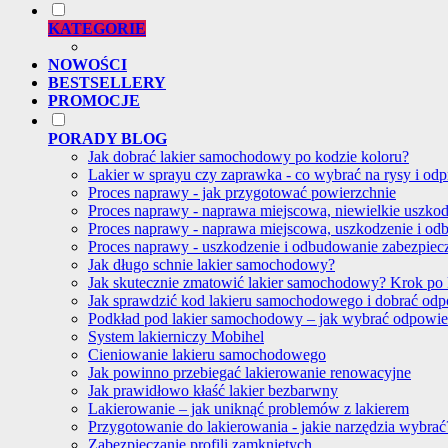
KATEGORIE
NOWOŚCI
BESTSELLERY
PROMOCJE
PORADY BLOG
Jak dobrać lakier samochodowy po kodzie koloru?
Lakier w sprayu czy zaprawka - co wybrać na rysy i odp
Proces naprawy - jak przygotować powierzchnie
Proces naprawy - naprawa miejscowa, niewielkie uszko
Proces naprawy - naprawa miejscowa, uszkodzenie i od
Proces naprawy - uszkodzenie i odbudowanie zabezpie
Jak długo schnie lakier samochodowy?
Jak skutecznie zmatowić lakier samochodowy? Krok po
Jak sprawdzić kod lakieru samochodowego i dobrać od
Podkład pod lakier samochodowy – jak wybrać odpowi
System lakierniczy Mobihel
Cieniowanie lakieru samochodowego
Jak powinno przebiegać lakierowanie renowacyjne
Jak prawidłowo kłaść lakier bezbarwny
Lakierowanie – jak uniknąć problemów z lakierem
Przygotowanie do lakierowania - jakie narzędzia wybrać
Zabezpieczanie profili zamkniętych