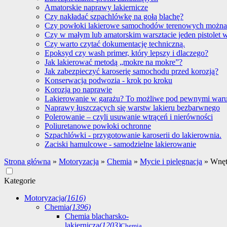
Amatorskie naprawy lakiernicze
Czy nakładać szpachlówkę na gołą blachę?
Czy powłoki lakierowe samochodów terenowych można
Czy w małym lub amatorskim warsztacie jeden pistolet 
Czy warto czytać dokumentację techniczną.
Epoksyd czy wash primer, który lepszy i dlaczego?
Jak lakierować metodą „mokre na mokre”?
Jak zabezpieczyć karoserię samochodu przed korozją?
Konserwacja podwozia - krok po kroku
Korozja po naprawie
Lakierowanie w garażu? To możliwe pod pewnymi war
Naprawy łuszczących się warstw lakieru bezbarwnego
Polerowanie – czyli usuwanie wtrąceń i nierówności
Poliuretanowe powłoki ochronne
Szpachlówki - przygotowanie karoserii do lakierownia.
Zaciski hamulcowe - samodzielne lakierowanie
Strona główna
»
Motoryzacja
»
Chemia
»
Mycie i pielęgnacja
»
Wnęt
Kategorie
Motoryzacja
(1616)
Chemia
(1396)
Chemia blacharsko-
lakiernicza
(1203)
Chemia