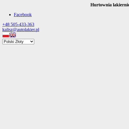
Hurtownia lakierni
Facebook
+48 505-433-363
kalisz@autolakier.pl