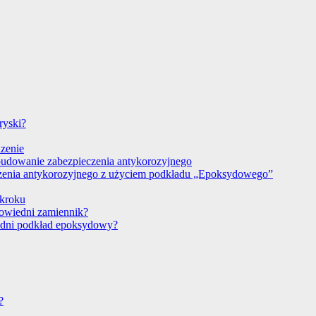
ryski?
dzenie
budowanie zabezpieczenia antykorozyjnego
czenia antykorozyjnego z użyciem podkładu „Epoksydowego”
 kroku
powiedni zamiennik?
edni podkład epoksydowy?
?