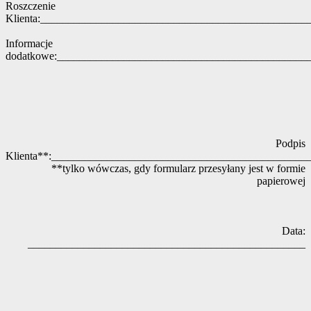
Roszczenie
Klienta:________________________________________________
Informacje
dodatkowe:_____________________________________________
Podpis
Klienta**:______________________________________________
**tylko wówczas, gdy formularz przesyłany jest w formie
papierowej
Data:
__________________________________________________