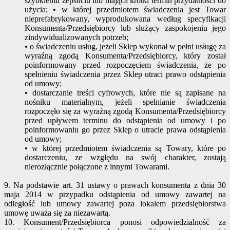
szybkiemu zepsuciu lub mająca krótki termin przydatności do
użycia; • w której przedmiotem świadczenia jest Towar
nieprefabrykowany, wyprodukowana według specyfikacji
Konsumenta/Przedsiębiorcy lub służący zaspokojeniu jego
zindywidualizowanych potrzeb;
• o świadczeniu usług, jeżeli Sklep wykonał w pełni usługę za
wyraźną zgodą Konsumenta/Przedsiębiorcy, który został
poinformowany przed rozpoczęciem świadczenia, że po
spełnieniu świadczenia przez Sklep utraci prawo odstąpienia
od umowy;
• dostarczanie treści cyfrowych, które nie są zapisane na
nośniku materialnym, jeżeli spełnianie świadczenia
rozpoczęło się za wyraźną zgodą Konsumenta/Przedsiębiorcy
przed upływem terminu do odstąpienia od umowy i po
poinformowaniu go przez Sklep o utracie prawa odstąpienia
od umowy;
• w której przedmiotem świadczenia są Towary, które po
dostarczeniu, ze względu na swój charakter, zostają
nierozłącznie połączone z innymi Towarami.
9. Na podstawie art. 31 ustawy o prawach konsumenta z dnia 30
maja 2014 w przypadku odstąpienia od umowy zawartej na
odległość lub umowy zawartej poza lokalem przedsiębiorstwa
umowę uważa się za niezawartą.
10. Konsument/Przedsiębiorca ponosi odpowiedzialność za