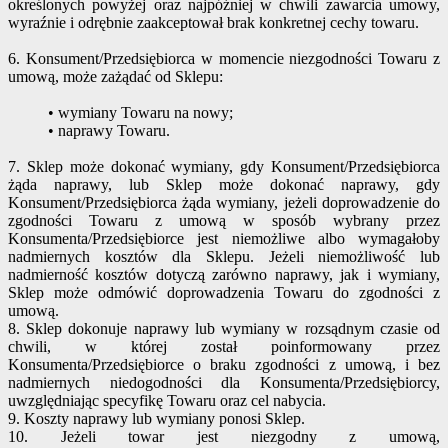
określonych powyżej oraz najpóźniej w chwili zawarcia umowy,
wyraźnie i odrębnie zaakceptował brak konkretnej cechy towaru.
6. Konsument/Przedsiębiorca w momencie niezgodności Towaru z
umową, może zażądać od Sklepu:
• wymiany Towaru na nowy;
• naprawy Towaru.
7. Sklep może dokonać wymiany, gdy Konsument/Przedsiębiorca
żąda naprawy, lub Sklep może dokonać naprawy, gdy
Konsument/Przedsiębiorca żąda wymiany, jeżeli doprowadzenie do
zgodności Towaru z umową w sposób wybrany przez
Konsumenta/Przedsiębiorce jest niemożliwe albo wymagałoby
nadmiernych kosztów dla Sklepu. Jeżeli niemożliwość lub
nadmierność kosztów dotyczą zarówno naprawy, jak i wymiany,
Sklep może odmówić doprowadzenia Towaru do zgodności z
umową.
8. Sklep dokonuje naprawy lub wymiany w rozsądnym czasie od
chwili, w której został poinformowany przez
Konsumenta/Przedsiębiorce o braku zgodności z umową, i bez
nadmiernych niedogodności dla Konsumenta/Przedsiębiorcy,
uwzględniając specyfikę Towaru oraz cel nabycia.
9. Koszty naprawy lub wymiany ponosi Sklep.
10. Jeżeli towar jest niezgodny z umową,