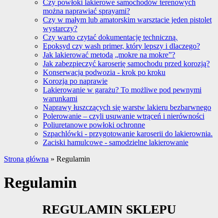
Czy powłoki lakierowe samochodów terenowych
można naprawiać sprayami?
Czy w małym lub amatorskim warsztacie jeden pistolet
wystarczy?
Czy warto czytać dokumentację techniczną.
Epoksyd czy wash primer, który lepszy i dlaczego?
Jak lakierować metodą „mokre na mokre”?
Jak zabezpieczyć karoserię samochodu przed korozją?
Konserwacja podwozia - krok po kroku
Korozja po naprawie
Lakierowanie w garażu? To możliwe pod pewnymi
warunkami
Naprawy łuszczących się warstw lakieru bezbarwnego
Polerowanie – czyli usuwanie wtrąceń i nierówności
Poliuretanowe powłoki ochronne
Szpachlówki - przygotowanie karoserii do lakierownia.
Zaciski hamulcowe - samodzielne lakierowanie
Strona główna
»
Regulamin
Regulamin
REGULAMIN SKLEPU