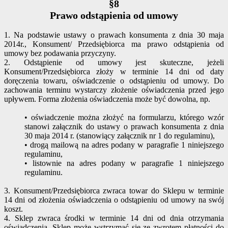
§8
Prawo odstąpienia od umowy
1. Na podstawie ustawy o prawach konsumenta z dnia 30 maja
2014r., Konsument/ Przedsiębiorca ma prawo odstąpienia od
umowy bez podawania przyczyny.
2. Odstąpienie od umowy jest skuteczne, jeżeli
Konsument/Przedsiębiorca złoży w terminie 14 dni od daty
doręczenia towaru, oświadczenie o odstąpieniu od umowy. Do
zachowania terminu wystarczy złożenie oświadczenia przed jego
upływem. Forma złożenia oświadczenia może być dowolna, np.
• oświadczenie można złożyć na formularzu, którego wzór
stanowi załącznik do ustawy o prawach konsumenta z dnia
30 maja 2014 r. (stanowiący załącznik nr 1 do regulaminu),
• drogą mailową na adres podany w paragrafie 1 niniejszego
regulaminu,
• listownie na adres podany w paragrafie 1 niniejszego
regulaminu.
3. Konsument/Przedsiębiorca zwraca towar do Sklepu w terminie
14 dni od złożenia oświadczenia o odstąpieniu od umowy na swój
koszt.
4. Sklep zwraca środki w terminie 14 dni od dnia otrzymania
oświadczenia. Sklep może wstrzymać się ze zwrotem płatności do