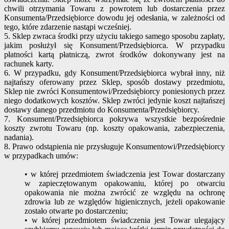
chwili otrzymania Towaru z powrotem lub dostarczenia przez
Konsumenta/Przedsiębiorce dowodu jej odesłania, w zależności od
tego, które zdarzenie nastąpi wcześniej.
5. Sklep zwraca środki przy użyciu takiego samego sposobu zapłaty,
jakim posłużył się Konsument/Przedsiębiorca. W przypadku
płatności kartą płatniczą, zwrot środków dokonywany jest na
rachunek karty.
6. W przypadku, gdy Konsument/Przedsiębiorca wybrał inny, niż
najtańszy oferowany przez Sklep, sposób dostawy przedmiotu,
Sklep nie zwróci Konsumentowi/Przedsiębiorcy poniesionych przez
niego dodatkowych kosztów. Sklep zwróci jedynie koszt najtańszej
dostawy danego przedmiotu do Konsumenta/Przedsiębiorcy.
7. Konsument/Przedsiębiorca pokrywa wszystkie bezpośrednie
koszty zwrotu Towaru (np. koszty opakowania, zabezpieczenia,
nadania).
8. Prawo odstąpienia nie przysługuje Konsumentowi/Przedsiębiorcy
w przypadkach umów:
• w której przedmiotem świadczenia jest Towar dostarczany
w zapieczętowanym opakowaniu, której po otwarciu
opakowania nie można zwrócić ze względu na ochronę
zdrowia lub ze względów higienicznych, jeżeli opakowanie
zostało otwarte po dostarczeniu;
• w której przedmiotem świadczenia jest Towar ulegający