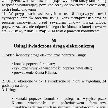
zmniejszenie wartości Towaru, będące wynikiem korzystania z niej
w sposób wykraczający poza konieczny do stwierdzenia charakteru,
cech i funkcjonowania.
11. W przypadkach wskazanych w ust. 8 dotyczących treści
cyfrowych oraz świadczenia usług, konsument/przedsiębiorca w
procesie zamówienia, przed zawarciem umowy wyraża zgodę,
poprzez zaznaczenie odpowiedniego checkboxa, o której mowa w
art. 38 ustawy z dnia 30 maja 2014 roku o prawach konsumenta.
§9
Usługi świadczone drogą elektroniczną
1. Sklep świadczy drogą elektroniczną poniższe usługi:
• kontakt poprzez formularz;
• cykliczna wysyłka wiadomości poprzez newsletter;
• prowadzenie Konta Klienta.
2. Usługi określone w pkt.1 świadczone są 7 dni w tygodniu, 24
godziny na dobę.
3. Usługa:
• kontakt poprzez formularz - polega na wysyłce przez
Klienta wiadomości za pośrednictwem formularzy
interaktywnych zawartych na stronach internetowych Sklepu.