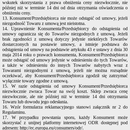
wskutek skorzystania z prawa obniżenia ceny niezwłocznie, nie
później niż w terminie 14 dni od dnia otrzymania oświadczenia o
obniżeniu ceny.
13. Konsument/Przedsiębiorca nie może odstąpić od umowy, jeżeli
niezgodność Towaru z umową jest nieistotna.
14. Uprawnienie Konsumenta/Przedsiębiorcy do odstąpienia od
umowy ogranicza się do Towarów niezgodnych z umową. Jeżeli
brak zgodności z umową dotyczy jedynie niektórych Towarów
dostarczonych na postawie umowy, a istnieje podstawa do
odstąpienia od umowy na podstawie artykułu 43 e ustawy z dnia 30
maja 2014 roku o prawach konsumenta, Konsument/Przedsiębiorca
może odstąpić od umowy jedynie w odniesieniu do tych Towarów,
a także w odniesieniu do innych Towarów nabytych wraz z
Towarami niezgodnymi z umową, jeżeli nie można rozsądnie
oczekiwać, aby Konsument/Przedsiębiorca zgodził się zatrzymać
wyłącznie towary zgodne z umową.
15. W razie odstąpienia od umowy Konsument/Przedsiębiorca
niezwłocznie zwraca Towar na swój koszt. Sklep zwraca cenę
niezwłocznie, ale nie później niż w terminie 14 dni otrzymania
Towaru lub dowodu jego odesłania.
16. Wzór formularza reklamacyjnego stanowi załącznik nr 2 do
Regulaminu.
17. W przypadku powstania sporu, każdy Konsument może
skorzystać z unijnej platformy internetowej ODR dostępnej pod
adresem: http://ec.europa.eu/consumers/odr/.