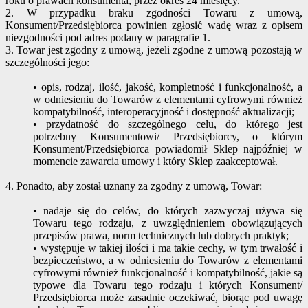
roku o prawach konsumenta, przez okres 24 miesięcy.
2. W przypadku braku zgodności Towaru z umową,
Konsument/Przedsiębiorca powinien zgłosić wadę wraz z opisem
niezgodności pod adres podany w paragrafie 1.
3. Towar jest zgodny z umową, jeżeli zgodne z umową pozostają w
szczególności jego:
• opis, rodzaj, ilość, jakość, kompletność i funkcjonalność, a
w odniesieniu do Towarów z elementami cyfrowymi również
kompatybilność, interoperacyjność i dostępność aktualizacji;
• przydatność do szczególnego celu, do którego jest
potrzebny Konsumentowi/ Przedsiębiorcy, o którym
Konsument/Przedsiębiorca powiadomił Sklep najpóźniej w
momencie zawarcia umowy i który Sklep zaakceptował.
4. Ponadto, aby został uznany za zgodny z umową, Towar:
• nadaje się do celów, do których zazwyczaj używa się
Towaru tego rodzaju, z uwzględnieniem obowiązujących
przepisów prawa, norm technicznych lub dobrych praktyk;
• występuje w takiej ilości i ma takie cechy, w tym trwałość i
bezpieczeństwo, a w odniesieniu do Towarów z elementami
cyfrowymi również funkcjonalność i kompatybilność, jakie są
typowe dla Towaru tego rodzaju i których Konsument/
Przedsiębiorca może zasadnie oczekiwać, biorąc pod uwagę