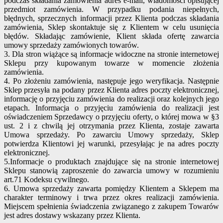
podczas składania zamówienia adres e-mail, wiadomości opisującej
przedmiot zamówienia. W przypadku podania niepełnych,
błędnych, sprzecznych informacji przez Klienta podczas składania
zamówienia, Sklep skontaktuje się z Klientem w celu usunięcia
błędów. Składając zamówienie, Klient składa ofertę zawarcia
umowy sprzedaży zamówionych towarów.
3. Dla stron wiążące są informacje widoczne na stronie internetowej
Sklepu przy kupowanym towarze w momencie złożenia
zamówienia.
4. Po złożeniu zamówienia, następuje jego weryfikacja. Następnie
Sklep przesyła na podany przez Klienta adres poczty elektronicznej,
informację o przyjęciu zamówienia do realizacji oraz kolejnych jego
etapach. Informacja o przyjęciu zamówienia do realizacji jest
oświadczeniem Sprzedawcy o przyjęciu oferty, o której mowa w §3
ust. 2 i z chwilą jej otrzymania przez Klienta, zostaje zawarta
Umowa sprzedaży. Po zawarciu Umowy sprzedaży, Sklep
potwierdza Klientowi jej warunki, przesyłając je na adres poczty
elektronicznej.
5.Informacje o produktach znajdujące się na stronie internetowej
Sklepu stanowią zaproszenie do zawarcia umowy w rozumieniu
art.71 Kodeksu cywilnego.
6. Umowa sprzedaży zawarta pomiędzy Klientem a Sklepem ma
charakter terminowy i trwa przez okres realizacji zamówienia.
Miejscem spełnienia świadczenia związanego z zakupem Towarów
jest adres dostawy wskazany przez Klienta.