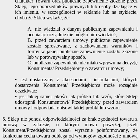
charakter Towaru oraz publiczne zapewnienie złożone przez
Sklep, jego poprzedników prawnych lub osoby działające w
ich imieniu, w szczególności w reklamie lub na etykiecie,
chyba że Sklep wykaże, że:
A. nie wiedział o danym publicznym zapewnieniu i
oceniając rozsądnie nie mógł o nim wiedzieć,
B. przed zawarciem umowy publiczne zapewnienie
zostało sprostowane, z zachowaniem warunków i
formy w jakiej publiczne zapewnienie zostało złożone
lub w porównywalny sposób,
C. publiczne zapewnienie nie miało wpływu na decyzję
Konsumenta/ Przedsiębiorcy o zawarciu umowy;
• jest dostarczany z akcesoriami i instrukcjami, których
dostarczenia Konsument/ Przedsiębiorca może rozsądnie
oczekiwać;
• jest takiej samej jakości jak próbka lub wzór, które Sklep
udostępnił Konsumentowi/ Przedsiębiorcy przed zawarciem
umowy i odpowiada opisowi takiej próbki lub wzoru.
5. Sklep nie ponosi odpowiedzialności za brak zgodności towaru z
umową w zakresie, o którym mowa powyżej, jeżeli
Konsument/Przedsiębiorca został wyraźnie poinformowany, że
konkretna cecha towaru odbiega od wymogów zgodności z umową