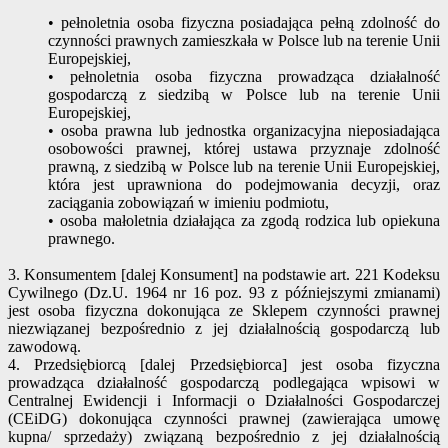
• pełnoletnia osoba fizyczna posiadająca pełną zdolność do
czynności prawnych zamieszkała w Polsce lub na terenie Unii
Europejskiej,
• pełnoletnia osoba fizyczna prowadząca działalność
gospodarczą z siedzibą w Polsce lub na terenie Unii
Europejskiej,
• osoba prawna lub jednostka organizacyjna nieposiadająca
osobowości prawnej, której ustawa przyznaje zdolność
prawną, z siedzibą w Polsce lub na terenie Unii Europejskiej,
która jest uprawniona do podejmowania decyzji, oraz
zaciągania zobowiązań w imieniu podmiotu,
• osoba małoletnia działająca za zgodą rodzica lub opiekuna
prawnego.
3. Konsumentem [dalej Konsument] na podstawie art. 221 Kodeksu
Cywilnego (Dz.U. 1964 nr 16 poz. 93 z późniejszymi zmianami)
jest osoba fizyczna dokonująca ze Sklepem czynności prawnej
niezwiązanej bezpośrednio z jej działalnością gospodarczą lub
zawodową.
4. Przedsiębiorcą [dalej Przedsiębiorca] jest osoba fizyczna
prowadząca działalność gospodarczą podlegająca wpisowi w
Centralnej Ewidencji i Informacji o Działalności Gospodarczej
(CEiDG) dokonująca czynności prawnej (zawierająca umowę
kupna/ sprzedaży) związaną bezpośrednio z jej działalnością