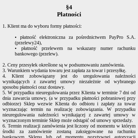
§4
Płatności
1. Klient ma do wyboru formy płatności:
• płatność elektroniczna za pośrednictwem PayPro S.A.
(przelewy24),
• płatność przelewem na wskazany numer rachunku
bankowego (przelew).
2. Ceny przesyłek określone są w podsumowaniu zamówienia.
3. Warunkiem wydania towaru jest zapłata za towar i przesyłkę.
4. Klient zobowiązany jest do uregulowania należności
wynikających z zawartej umowy niezależnie od wybranego
sposobu płatności oraz dostawy.
5. W przypadku nieuregulowania przez Klienta w terminie 7 dni od
dnia zawarcia umowy, (a w przypadku płatności pobraniowej przy
odbiorze) Sklep wezwie Klienta do odbioru i zapłaty za towar
wyznaczając termin na realizację zobowiązania. W przypadku
nieuregulowania należności wynikającej z zawartej umowy w
wyznaczonym terminie Sklep może odstąpić od umowy sprzedaży.
6. Termin realizacji zamówienia jest liczony od momentu w którym
środki za zamówienie zostaną zaksięgowane na rachunku
bankowym Sklepu lub od momentu pozytywnej autoryzacji