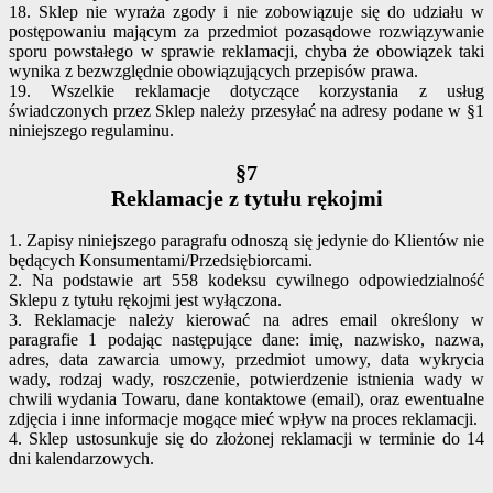
18. Sklep nie wyraża zgody i nie zobowiązuje się do udziału w
postępowaniu mającym za przedmiot pozasądowe rozwiązywanie
sporu powstałego w sprawie reklamacji, chyba że obowiązek taki
wynika z bezwzględnie obowiązujących przepisów prawa.
19. Wszelkie reklamacje dotyczące korzystania z usług
świadczonych przez Sklep należy przesyłać na adresy podane w §1
niniejszego regulaminu.
§7
Reklamacje z tytułu rękojmi
1. Zapisy niniejszego paragrafu odnoszą się jedynie do Klientów nie
będących Konsumentami/Przedsiębiorcami.
2. Na podstawie art 558 kodeksu cywilnego odpowiedzialność
Sklepu z tytułu rękojmi jest wyłączona.
3. Reklamacje należy kierować na adres email określony w
paragrafie 1 podając następujące dane: imię, nazwisko, nazwa,
adres, data zawarcia umowy, przedmiot umowy, data wykrycia
wady, rodzaj wady, roszczenie, potwierdzenie istnienia wady w
chwili wydania Towaru, dane kontaktowe (email), oraz ewentualne
zdjęcia i inne informacje mogące mieć wpływ na proces reklamacji.
4. Sklep ustosunkuje się do złożonej reklamacji w terminie do 14
dni kalendarzowych.