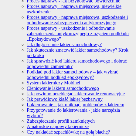
Proces naprawy - jak przygotować powierzchnie
Proces naprawy - naprawa miejscowa, niewielkie
uszkodzenie
Proces naprawy - naprawa miejscowa, uszkodzenie i
odbudowanie zabezpieczenia antykorozyjnego
Proces naprawy - uszkodzenie i odbudowanie
zabezpieczenia antykorozyjnego z użyciem podkładu
„Epoksydowego”
Jak długo schnie lakier samochodowy?
Jak skutecznie zmatowić lakier samochodowy? Krok
po kroku
Jak sprawdzić kod lakieru samochodowego i dobrać
odpowiedni zamiennik?
Podkład pod lakier samochodowy – jak wybrać
odpowiedni podkład epoksydowy?
System lakierniczy Mobihel
Cieniowanie lakieru samochodowego
Jak powinno przebiegać lakierowanie renowacyjne
Jak prawidłowo kłaść lakier bezbarwny
Lakierowanie – jak uniknąć problemów z lakierem
Przygotowanie do lakierowania - jakie narzędzia
wybrać?
Zabezpieczanie profili zamkniętych
Amatorskie naprawy lakiernicze
Czy nakładać szpachlówkę na gołą blachę?