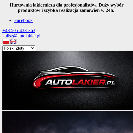
Hurtownia lakiernicza dla profesjonalistów. Duży wybór
produktów i szybka realizacja zamówień w 24h.
Facebook
+48 505-433-363
kalisz@autolakier.pl