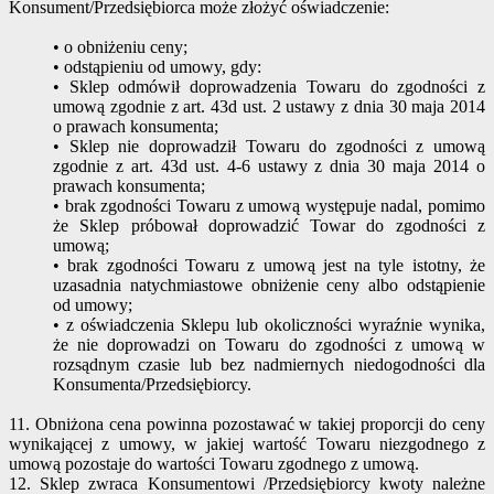
Konsument/Przedsiębiorca może złożyć oświadczenie:
• o obniżeniu ceny;
• odstąpieniu od umowy, gdy:
• Sklep odmówił doprowadzenia Towaru do zgodności z
umową zgodnie z art. 43d ust. 2 ustawy z dnia 30 maja 2014
o prawach konsumenta;
• Sklep nie doprowadził Towaru do zgodności z umową
zgodnie z art. 43d ust. 4-6 ustawy z dnia 30 maja 2014 o
prawach konsumenta;
• brak zgodności Towaru z umową występuje nadal, pomimo
że Sklep próbował doprowadzić Towar do zgodności z
umową;
• brak zgodności Towaru z umową jest na tyle istotny, że
uzasadnia natychmiastowe obniżenie ceny albo odstąpienie
od umowy;
• z oświadczenia Sklepu lub okoliczności wyraźnie wynika,
że nie doprowadzi on Towaru do zgodności z umową w
rozsądnym czasie lub bez nadmiernych niedogodności dla
Konsumenta/Przedsiębiorcy.
11. Obniżona cena powinna pozostawać w takiej proporcji do ceny
wynikającej z umowy, w jakiej wartość Towaru niezgodnego z
umową pozostaje do wartości Towaru zgodnego z umową.
12. Sklep zwraca Konsumentowi /Przedsiębiorcy kwoty należne