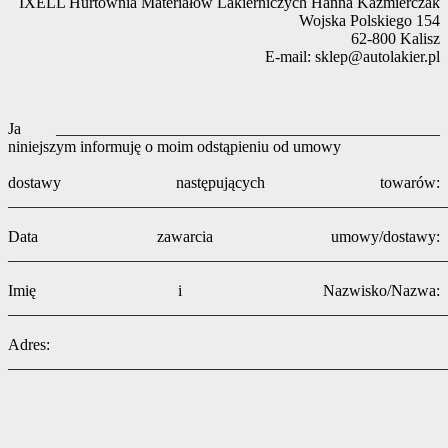
IXELL Hurtownia Materiałów Lakierniczych Hanna Kaźmierczak
Wojska Polskiego 154
62-800 Kalisz
E-mail: sklep@autolakier.pl
Ja ________________________________________________
niniejszym informuję o moim odstąpieniu od umowy
dostawy następujących towarów:
_______________________________________________________
Data zawarcia umowy/dostawy:
_______________________________________________________
Imię i Nazwisko/Nazwa:
_______________________________________________________
Adres:
_______________________________________________________