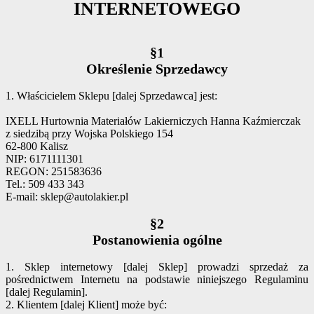
INTERNETOWEGO
§1
Określenie Sprzedawcy
1. Właścicielem Sklepu [dalej Sprzedawca] jest:
IXELL Hurtownia Materiałów Lakierniczych Hanna Kaźmierczak
z siedzibą przy Wojska Polskiego 154
62-800 Kalisz
NIP: 6171111301
REGON: 251583636
Tel.: 509 433 343
E-mail: sklep@autolakier.pl
§2
Postanowienia ogólne
1. Sklep internetowy [dalej Sklep] prowadzi sprzedaż za
pośrednictwem Internetu na podstawie niniejszego Regulaminu
[dalej Regulamin].
2. Klientem [dalej Klient] może być: