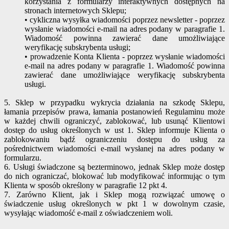
korzystania z formularzy interaktywnych dostępnych na
stronach internetowych Sklepu;
• cykliczna wysyłka wiadomości poprzez newsletter - poprzez
wysłanie wiadomości e-mail na adres podany w paragrafie 1.
Wiadomość powinna zawierać dane umożliwiające
weryfikację subskrybenta usługi;
• prowadzenie Konta Klienta - poprzez wysłanie wiadomości
e-mail na adres podany w paragrafie 1. Wiadomość powinna
zawierać dane umożliwiające weryfikację subskrybenta
usługi.
5. Sklep w przypadku wykrycia działania na szkodę Sklepu,
łamania przepisów prawa, łamania postanowień Regulaminu może
w każdej chwili ograniczyć, zablokować, lub usunąć Klientowi
dostęp do usług określonych w ust 1. Sklep informuje Klienta o
zablokowaniu bądź ograniczeniu dostępu do usług za
pośrednictwem wiadomości e-mail wysłanej na adres podany w
formularzu.
6. Usługi świadczone są bezterminowo, jednak Sklep może dostęp
do nich ograniczać, blokować lub modyfikować informując o tym
Klienta w sposób określony w paragrafie 12 pkt 4.
7. Zarówno Klient, jak i Sklep mogą rozwiązać umowę o
świadczenie usług określonych w pkt 1 w dowolnym czasie,
wysyłając wiadomość e-mail z oświadczeniem woli.