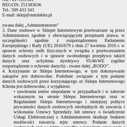
REGON: 251583636
Tel.: 509 433 343
E-mail: sklep@autolakier.pl
zwana dalej „Administratorem”
3. Dane osobowe w Sklepie Internetowym przetwarzane są przez
Administratora zgodnie z obowiązującymi przepisami prawa, w
szczególności zgodnie z rozporządzeniem Parlamentu
Europejskiego i Rady (UE) 2016/679 z dnia 27 kwietnia 2016 r. w
sprawie ochrony osób fizycznych w związku z przetwarzaniem
danych osobowych i w sprawie swobodnego przepływu takich
danych oraz uchylenia dyrektywy 95/46/WE (ogólne
rozporządzenie o ochronie danych) - zwane dalej „RODO”.
4. Korzystanie ze Sklepu Internetowego, w tym dokonywanie
zakupów jest dobrowolne. Podobnie związane z tym podanie
danych osobowych przez korzystającego ze Sklepu Internetowego
Klienta jest dobrowolne, z wyjątkiem:
• zawierania umów niepodanie w przypadkach i w zakresie
wskazanym na stronie Sklepu Internetowego oraz w
Regulaminie Sklepu Internetowego i niniejszej polityce
prywatności danych osobowych niezbędnych do zawarcia i
wykonania Umowy Sprzedaży lub umowy o świadczenie
Usługi Elektronicznej z Administratorem skutkuje brakiem
możliwości zawarcia tejże umowy. Podanie danych