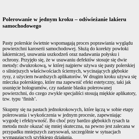
Polerowanie w jednym kroku – odświeżanie lakieru
samochodowego
Pasty polerskie świetnie wspomagają proces poprawiania wyglądu
powierzchni karoserii samochodowej. Służą do korekty powłoki
lakierniczej, usuwania uszkodzeń oraz nadawania połysku i
ochrony. Przyjęło się, że w usuwaniu defektów stosuje się dwie
metody: dwukrokową, w której najpierw używa się pasty polerskiej
o silniejszych właściwościach ściernych, wycinających głębokie
rysy, z użyciem twardszych aplikatorów. W drugim kroku używa się
mleczka polerskiego, które ma zapewnić efekt estetyczny, taki jak
usunięcie hologramów, czy nadanie blasku polerowanej
powierzchni, do czego zwykle specjaliści stosują miękkie aplikatory,
tzw. typu ‘finish’.
Skupmy się na pastach jednokrokowych, które łączą w sobie etapy
polerowania i wykończenia w jednym procesie, zapewniając
wygodę i efektywność. Bo choć przy bardzo głębokich rysach ta
metoda może okazać się mniej skuteczna, na pewno jest zalecana w
przypadku mniejszych zarysowań, szczególnie w sytuacjach
wymagających szybkiego działania.