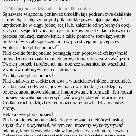
Niezbędne do działania sklepu pliki cookie
Są zawsze włączone, ponieważ umożliwiają podstawowe działanie
strony. Są to między innymi pliki cookie pozwalające pamiętać
użytkownika w ciągu jednej sesji lub, zależnie od wybranych opcji,
z sesji na sesję. Ich zadaniem jest umożliwienie działania koszyka i
procesu realizacji zamówienia, a także pomoc w rozwiązywaniu
problemów z zabezpieczeniami i w przestrzeganiu przepisów.
Funkcjonalne pliki cookies
Pliki cookie funkcjonalne pomagają nam poprawiać efektywność
prowadzonych działań marketingowych oraz dostosowywać je do
Twoich potrzeb i preferencji np. poprzez zapamiętanie wszelkich
wyborów dokonywanych na stronach.
Analityczne pliki cookies
Pliki analityczne cookie pomagają właścicielowi sklepu zrozumieć,
w jaki sposób odwiedzający wchodzi w interakcję ze sklepem,
poprzez anonimowe zbieranie i raportowanie informacji. Ten rodzaj
cookies pozwala nam mierzyć ilość wizyt i zbierać informacje o
źródłach ruchu, dzięki czemu możemy poprawić działanie naszej
strony.
Reklamowe pliki cookies
Pliki cookie reklamowe służą do promowania niektórych usług,
artykułów lub wydarzeń. W tym celu możemy wykorzystywać
reklamy, które wyświetlają się w innych serwisach internetowych.