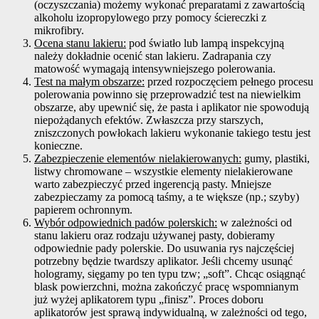
(oczyszczania) możemy wykonać preparatami z zawartością
alkoholu izopropylowego przy pomocy ściereczki z
mikrofibry.
Ocena stanu lakieru:
pod światło lub lampą inspekcyjną
należy dokładnie ocenić stan lakieru. Zadrapania czy
matowość wymagają intensywniejszego polerowania.
Test na małym obszarze:
przed rozpoczęciem pełnego procesu
polerowania powinno się przeprowadzić test na niewielkim
obszarze, aby upewnić się, że pasta i aplikator nie spowodują
niepożądanych efektów. Zwłaszcza przy starszych,
zniszczonych powłokach lakieru wykonanie takiego testu jest
konieczne.
Zabezpieczenie elementów nielakierowanych:
gumy, plastiki,
listwy chromowane – wszystkie elementy nielakierowane
warto zabezpieczyć przed ingerencją pasty. Mniejsze
zabezpieczamy za pomocą taśmy, a te większe (np.; szyby)
papierem ochronnym.
Wybór odpowiednich padów polerskich:
w zależności od
stanu lakieru oraz rodzaju używanej pasty, dobieramy
odpowiednie pady polerskie. Do usuwania rys najczęściej
potrzebny będzie twardszy aplikator. Jeśli chcemy usunąć
hologramy, sięgamy po ten typu tzw; „soft”. Chcąc osiągnąć
blask powierzchni, można zakończyć pracę wspomnianym
już wyżej aplikatorem typu „finisz”. Proces doboru
aplikatorów jest sprawą indywidualną, w zależności od tego,