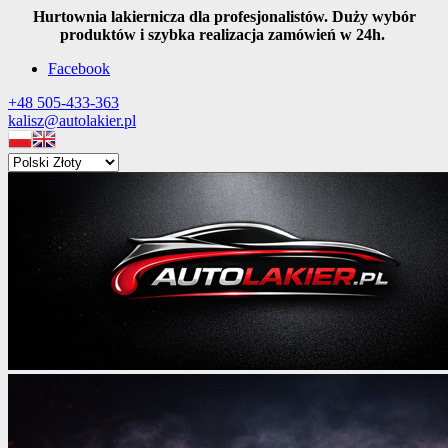
Hurtownia lakiernicza dla profesjonalistów. Duży wybór
produktów i szybka realizacja zamówień w 24h.
Facebook
+48 505-433-363
kalisz@autolakier.pl