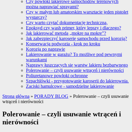
Czy powłoki lakierowe samochodów terenowych
można naprawiać sprayami?
Czy w małym lub amatorskim warsztacie jeden pistolet
wystarczy?
Czy warto czytać dokumentację techniczną.
Epoksyd czy wash primer, który lepszy i dlaczego?
Jak lakierować metodą „mokre na mokre”?
Jak zabezpieczyć karoserię samochodu przed korozją?
Konserwacja podwozia - krok po kroku
Korozja po naprawie
Lakierowanie w garażu? To możliwe pod pewnymi
warunkami
Naprawy łuszczących się warstw lakieru bezbarwnego
Polerowanie – czyli usuwanie wtrąceń i nierówności
Poliuretanowe powłoki ochronne
Szpachlówki - przygotowanie karoserii do lakierownia.
Zaciski hamulcowe - samodzielne lakierowanie
Strona główna
»
PORADY BLOG
»
Polerowanie – czyli usuwanie
wtrąceń i nierówności
Polerowanie – czyli usuwanie wtrąceń i
nierówności