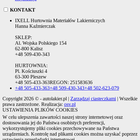
KONTAKT
IXELL Hurtownia Materiałów Lakierniczych
Hanna Kaźmierczak
SKLEP:
Al. Wojska Polskiego 154
62-800 Kalisz
+48 509-430-343
HURTOWNIA:
Pl. Kościuszki 4
63-300 Pleszew
+48 505-433-363
REGON:
251583636
+48 505-433-363
+48 509-430-343
+48 502-623-079
Copyright 2026 © - autolakier.pl |
Zarządzaj ciasteczkami
| Wszelkie
prawa zastrzeżone. Realizacja:
osv.pl
USTAWIENIA PLIKÓW COOKIES
W celu ulepszenia zawartości naszej strony internetowej oraz
dostosowania jej do Państwa osobistych preferencji,
wykorzystujemy pliki cookies przechowywane na Państwa
urządzeniach. Kontrolę nad plikami cookies można uzyskać poprzez
ustawienia przeglądarki internetowej.