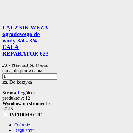
ŁĄCZNIK WĘŻA
ogrodowego do
wody 3/4 - 3/4
CALA
REPARATOR 623
2,07 zł
1,68 zł
brutto
netto
dodaj do porównania
szt.
Do koszyka
Strona
1
ogółem
produktów: 12
Wyników na stronie:
15
30
45
INFORMACJE
O firmie
Regulamin