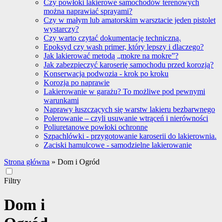
Czy powłoki lakierowe samochodów terenowych
można naprawiać sprayami?
Czy w małym lub amatorskim warsztacie jeden pistolet
wystarczy?
Czy warto czytać dokumentację techniczną.
Epoksyd czy wash primer, który lepszy i dlaczego?
Jak lakierować metodą „mokre na mokre”?
Jak zabezpieczyć karoserię samochodu przed korozją?
Konserwacja podwozia - krok po kroku
Korozja po naprawie
Lakierowanie w garażu? To możliwe pod pewnymi
warunkami
Naprawy łuszczących się warstw lakieru bezbarwnego
Polerowanie – czyli usuwanie wtrąceń i nierówności
Poliuretanowe powłoki ochronne
Szpachlówki - przygotowanie karoserii do lakierownia.
Zaciski hamulcowe - samodzielne lakierowanie
Strona główna
»
Dom i Ogród
Filtry
Dom i