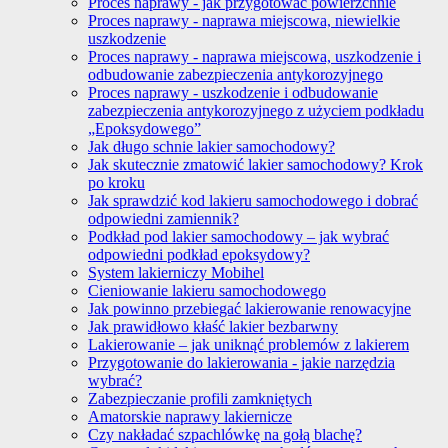
Proces naprawy - jak przygotować powierzchnie
Proces naprawy - naprawa miejscowa, niewielkie
uszkodzenie
Proces naprawy - naprawa miejscowa, uszkodzenie i
odbudowanie zabezpieczenia antykorozyjnego
Proces naprawy - uszkodzenie i odbudowanie
zabezpieczenia antykorozyjnego z użyciem podkładu
„Epoksydowego”
Jak długo schnie lakier samochodowy?
Jak skutecznie zmatowić lakier samochodowy? Krok
po kroku
Jak sprawdzić kod lakieru samochodowego i dobrać
odpowiedni zamiennik?
Podkład pod lakier samochodowy – jak wybrać
odpowiedni podkład epoksydowy?
System lakierniczy Mobihel
Cieniowanie lakieru samochodowego
Jak powinno przebiegać lakierowanie renowacyjne
Jak prawidłowo kłaść lakier bezbarwny
Lakierowanie – jak uniknąć problemów z lakierem
Przygotowanie do lakierowania - jakie narzędzia
wybrać?
Zabezpieczanie profili zamkniętych
Amatorskie naprawy lakiernicze
Czy nakładać szpachlówkę na gołą blachę?