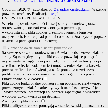
+48 505-433-363
+48 509-430-343
+48 502-623-079
Copyright 2026 © - autolakier.pl |
Zarządzaj ciasteczkami
| Wszelkie
prawa zastrzeżone. Realizacja:
osv.pl
USTAWIENIA PLIKÓW COOKIES
W celu ulepszenia zawartości naszej strony internetowej oraz
dostosowania jej do Państwa osobistych preferencji,
wykorzystujemy pliki cookies przechowywane na Państwa
urządzeniach. Kontrolę nad plikami cookies można uzyskać poprzez
ustawienia przeglądarki internetowej.
Niezbędne do działania sklepu pliki cookie
Są zawsze włączone, ponieważ umożliwiają podstawowe działanie
strony. Są to między innymi pliki cookie pozwalające pamiętać
użytkownika w ciągu jednej sesji lub, zależnie od wybranych opcji,
z sesji na sesję. Ich zadaniem jest umożliwienie działania koszyka i
procesu realizacji zamówienia, a także pomoc w rozwiązywaniu
problemów z zabezpieczeniami i w przestrzeganiu przepisów.
Funkcjonalne pliki cookies
Pliki cookie funkcjonalne pomagają nam poprawiać efektywność
prowadzonych działań marketingowych oraz dostosowywać je do
Twoich potrzeb i preferencji np. poprzez zapamiętanie wszelkich
wyborów dokonywanych na stronach.
Analityczne pliki cookies
Pliki analityczne cookie pomagają właścicielowi sklepu zrozumieć,