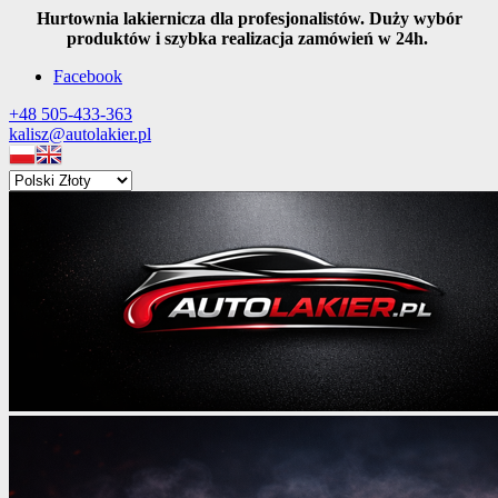
Hurtownia lakiernicza dla profesjonalistów. Duży wybór
produktów i szybka realizacja zamówień w 24h.
Facebook
+48 505-433-363
kalisz@autolakier.pl