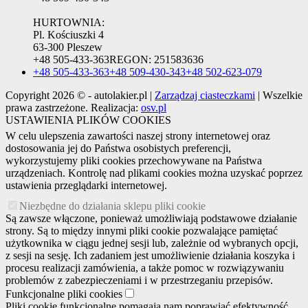
HURTOWNIA:
Pl. Kościuszki 4
63-300 Pleszew
+48 505-433-363
REGON:
251583636
+48 505-433-363
+48 509-430-343
+48 502-623-079
Copyright 2026 © - autolakier.pl |
Zarządzaj ciasteczkami
| Wszelkie
prawa zastrzeżone. Realizacja:
osv.pl
USTAWIENIA PLIKÓW COOKIES
W celu ulepszenia zawartości naszej strony internetowej oraz
dostosowania jej do Państwa osobistych preferencji,
wykorzystujemy pliki cookies przechowywane na Państwa
urządzeniach. Kontrolę nad plikami cookies można uzyskać poprzez
ustawienia przeglądarki internetowej.
Niezbędne do działania sklepu pliki cookie
Są zawsze włączone, ponieważ umożliwiają podstawowe działanie
strony. Są to między innymi pliki cookie pozwalające pamiętać
użytkownika w ciągu jednej sesji lub, zależnie od wybranych opcji,
z sesji na sesję. Ich zadaniem jest umożliwienie działania koszyka i
procesu realizacji zamówienia, a także pomoc w rozwiązywaniu
problemów z zabezpieczeniami i w przestrzeganiu przepisów.
Funkcjonalne pliki cookies
Pliki cookie funkcjonalne pomagają nam poprawiać efektywność