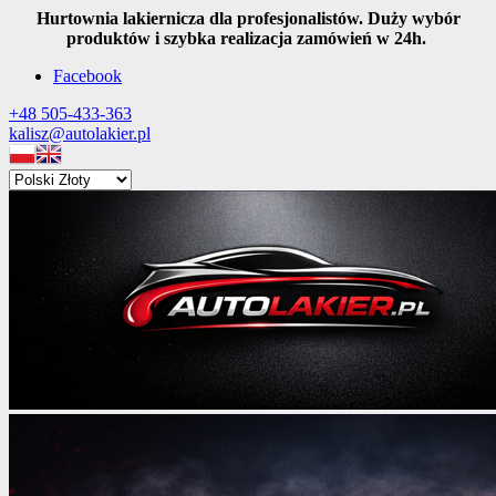
Hurtownia lakiernicza dla profesjonalistów. Duży wybór
produktów i szybka realizacja zamówień w 24h.
Facebook
+48 505-433-363
kalisz@autolakier.pl