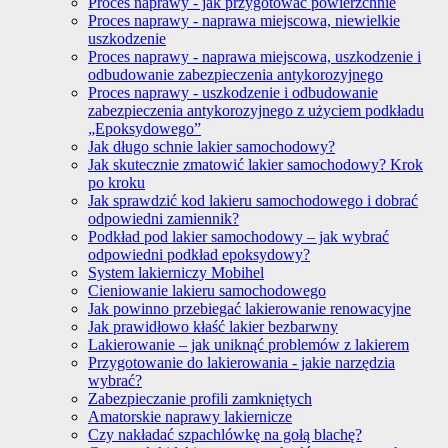
Proces naprawy - jak przygotować powierzchnie
Proces naprawy - naprawa miejscowa, niewielkie
uszkodzenie
Proces naprawy - naprawa miejscowa, uszkodzenie i
odbudowanie zabezpieczenia antykorozyjnego
Proces naprawy - uszkodzenie i odbudowanie
zabezpieczenia antykorozyjnego z użyciem podkładu
„Epoksydowego”
Jak długo schnie lakier samochodowy?
Jak skutecznie zmatowić lakier samochodowy? Krok
po kroku
Jak sprawdzić kod lakieru samochodowego i dobrać
odpowiedni zamiennik?
Podkład pod lakier samochodowy – jak wybrać
odpowiedni podkład epoksydowy?
System lakierniczy Mobihel
Cieniowanie lakieru samochodowego
Jak powinno przebiegać lakierowanie renowacyjne
Jak prawidłowo kłaść lakier bezbarwny
Lakierowanie – jak uniknąć problemów z lakierem
Przygotowanie do lakierowania - jakie narzędzia
wybrać?
Zabezpieczanie profili zamkniętych
Amatorskie naprawy lakiernicze
Czy nakładać szpachlówkę na gołą blachę?