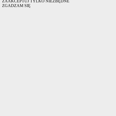
ZAAKCEPTUJ TYLKO NIEZBĘDNE
ZGADZAM SIĘ