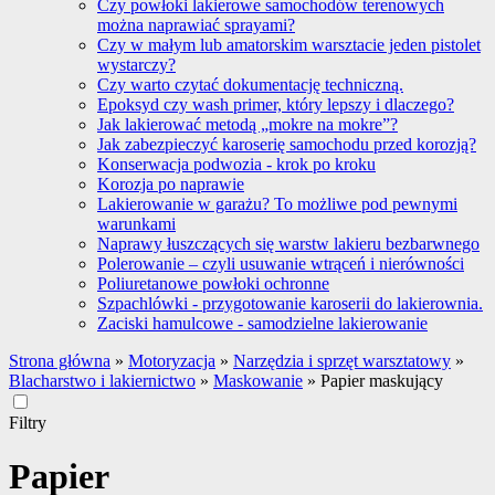
Czy powłoki lakierowe samochodów terenowych
można naprawiać sprayami?
Czy w małym lub amatorskim warsztacie jeden pistolet
wystarczy?
Czy warto czytać dokumentację techniczną.
Epoksyd czy wash primer, który lepszy i dlaczego?
Jak lakierować metodą „mokre na mokre”?
Jak zabezpieczyć karoserię samochodu przed korozją?
Konserwacja podwozia - krok po kroku
Korozja po naprawie
Lakierowanie w garażu? To możliwe pod pewnymi
warunkami
Naprawy łuszczących się warstw lakieru bezbarwnego
Polerowanie – czyli usuwanie wtrąceń i nierówności
Poliuretanowe powłoki ochronne
Szpachlówki - przygotowanie karoserii do lakierownia.
Zaciski hamulcowe - samodzielne lakierowanie
Strona główna
»
Motoryzacja
»
Narzędzia i sprzęt warsztatowy
»
Blacharstwo i lakiernictwo
»
Maskowanie
»
Papier maskujący
Filtry
Papier