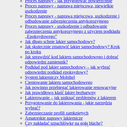
Proces naprawy - jak przygotować powierzchnie
Proces naprawy - naprawa miejscowa, niewielkie
uszkodzenie
Proces naprawy - naprawa miejscowa, uszkodzenie i
odbudowanie zabezpieczenia antykorozyjnego
Proces naprawy - uszkodzenie i odbudowanie
zabezpieczenia antykorozyjnego z użyciem podkładu
„Epoksydowego”
Jak długo schnie lakier samochodowy?
Jak skutecznie zmatowić lakier samochodowy? Krok
po kroku
Jak sprawdzić kod lakieru samochodowego i dobrać
odpowiedni zamiennik?
Podkład pod lakier samochodowy – jak wybrać
odpowiedni podkład epoksydowy?
System lakierniczy Mobihel
Cieniowanie lakieru samochodowego
Jak powinno przebiegać lakierowanie renowacyjne
Jak prawidłowo kłaść lakier bezbarwny
Lakierowanie – jak uniknąć problemów z lakierem
Przygotowanie do lakierowania - jakie narzędzia
wybrać?
Zabezpieczanie profili zamkniętych
Amatorskie naprawy lakiernicze
Czy nakładać szpachlówkę na gołą blachę?