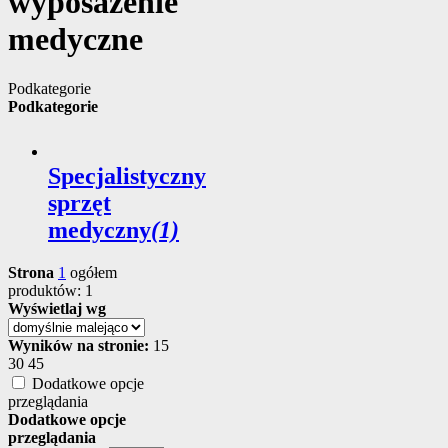
wyposażenie
medyczne
Podkategorie
Podkategorie
Specjalistyczny
sprzęt
medyczny
(1)
Strona
1
ogółem
produktów: 1
Wyświetlaj wg
Wyników na stronie:
15
30
45
Dodatkowe opcje
przeglądania
Dodatkowe opcje
przeglądania