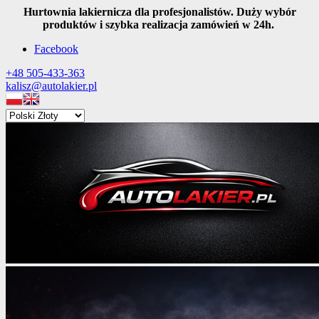
Hurtownia lakiernicza dla profesjonalistów. Duży wybór
produktów i szybka realizacja zamówień w 24h.
Facebook
+48 505-433-363
kalisz@autolakier.pl