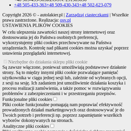
+48 505-433-363
+48 509-430-343
+48 502-623-079
Copyright 2026 © - autolakier.pl |
Zarządzaj ciasteczkami
| Wszelkie
prawa zastrzeżone. Realizacja:
osv.pl
USTAWIENIA PLIKÓW COOKIES
W celu ulepszenia zawartości naszej strony internetowej oraz
dostosowania jej do Państwa osobistych preferencji,
wykorzystujemy pliki cookies przechowywane na Państwa
urządzeniach. Kontrolę nad plikami cookies można uzyskać poprzez
ustawienia przeglądarki internetowej.
Niezbędne do działania sklepu pliki cookie
Są zawsze włączone, ponieważ umożliwiają podstawowe działanie
strony. Są to między innymi pliki cookie pozwalające pamiętać
użytkownika w ciągu jednej sesji lub, zależnie od wybranych opcji,
z sesji na sesję. Ich zadaniem jest umożliwienie działania koszyka i
procesu realizacji zamówienia, a także pomoc w rozwiązywaniu
problemów z zabezpieczeniami i w przestrzeganiu przepisów.
Funkcjonalne pliki cookies
Pliki cookie funkcjonalne pomagają nam poprawiać efektywność
prowadzonych działań marketingowych oraz dostosowywać je do
Twoich potrzeb i preferencji np. poprzez zapamiętanie wszelkich
wyborów dokonywanych na stronach.
Analityczne pliki cookies