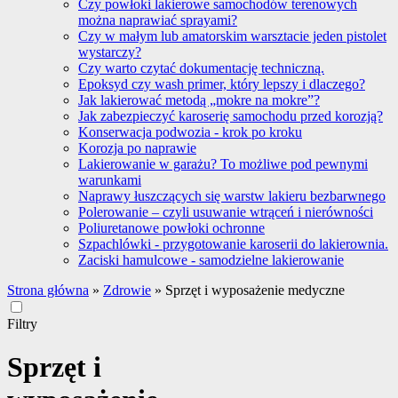
Czy powłoki lakierowe samochodów terenowych
można naprawiać sprayami?
Czy w małym lub amatorskim warsztacie jeden pistolet
wystarczy?
Czy warto czytać dokumentację techniczną.
Epoksyd czy wash primer, który lepszy i dlaczego?
Jak lakierować metodą „mokre na mokre”?
Jak zabezpieczyć karoserię samochodu przed korozją?
Konserwacja podwozia - krok po kroku
Korozja po naprawie
Lakierowanie w garażu? To możliwe pod pewnymi
warunkami
Naprawy łuszczących się warstw lakieru bezbarwnego
Polerowanie – czyli usuwanie wtrąceń i nierówności
Poliuretanowe powłoki ochronne
Szpachlówki - przygotowanie karoserii do lakierownia.
Zaciski hamulcowe - samodzielne lakierowanie
Strona główna
»
Zdrowie
»
Sprzęt i wyposażenie medyczne
Filtry
Sprzęt i