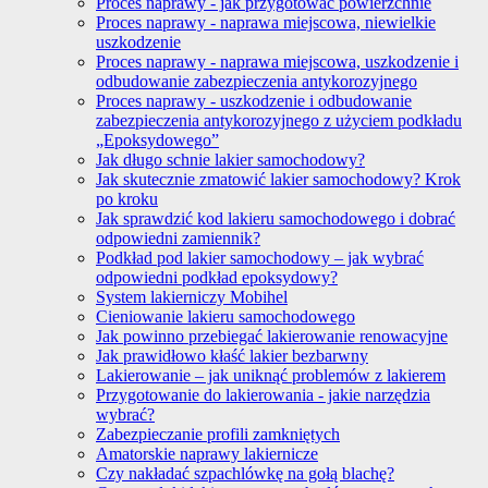
Proces naprawy - jak przygotować powierzchnie
Proces naprawy - naprawa miejscowa, niewielkie
uszkodzenie
Proces naprawy - naprawa miejscowa, uszkodzenie i
odbudowanie zabezpieczenia antykorozyjnego
Proces naprawy - uszkodzenie i odbudowanie
zabezpieczenia antykorozyjnego z użyciem podkładu
„Epoksydowego”
Jak długo schnie lakier samochodowy?
Jak skutecznie zmatowić lakier samochodowy? Krok
po kroku
Jak sprawdzić kod lakieru samochodowego i dobrać
odpowiedni zamiennik?
Podkład pod lakier samochodowy – jak wybrać
odpowiedni podkład epoksydowy?
System lakierniczy Mobihel
Cieniowanie lakieru samochodowego
Jak powinno przebiegać lakierowanie renowacyjne
Jak prawidłowo kłaść lakier bezbarwny
Lakierowanie – jak uniknąć problemów z lakierem
Przygotowanie do lakierowania - jakie narzędzia
wybrać?
Zabezpieczanie profili zamkniętych
Amatorskie naprawy lakiernicze
Czy nakładać szpachlówkę na gołą blachę?