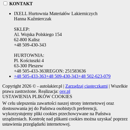
KONTAKT
IXELL Hurtownia Materiałów Lakierniczych
Hanna Kaźmierczak
SKLEP:
Al. Wojska Polskiego 154
62-800 Kalisz
+48 509-430-343
HURTOWNIA:
Pl. Kościuszki 4
63-300 Pleszew
+48 505-433-363
REGON:
251583636
+48 505-433-363
+48 509-430-343
+48 502-623-079
Copyright 2026 © - autolakier.pl |
Zarządzaj ciasteczkami
| Wszelkie
prawa zastrzeżone. Realizacja:
osv.pl
USTAWIENIA PLIKÓW COOKIES
W celu ulepszenia zawartości naszej strony internetowej oraz
dostosowania jej do Państwa osobistych preferencji,
wykorzystujemy pliki cookies przechowywane na Państwa
urządzeniach. Kontrolę nad plikami cookies można uzyskać poprzez
ustawienia przeglądarki internetowej.