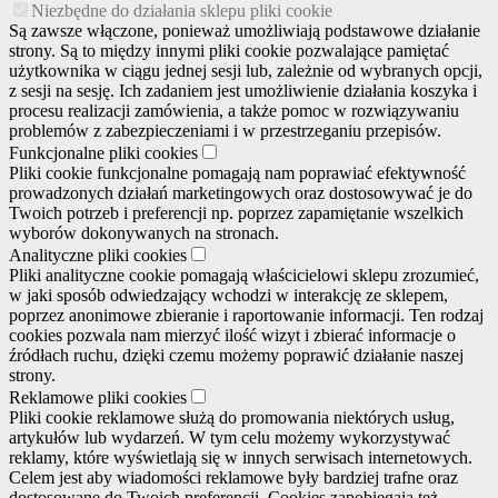
Niezbędne do działania sklepu pliki cookie
Są zawsze włączone, ponieważ umożliwiają podstawowe działanie
strony. Są to między innymi pliki cookie pozwalające pamiętać
użytkownika w ciągu jednej sesji lub, zależnie od wybranych opcji,
z sesji na sesję. Ich zadaniem jest umożliwienie działania koszyka i
procesu realizacji zamówienia, a także pomoc w rozwiązywaniu
problemów z zabezpieczeniami i w przestrzeganiu przepisów.
Funkcjonalne pliki cookies
Pliki cookie funkcjonalne pomagają nam poprawiać efektywność
prowadzonych działań marketingowych oraz dostosowywać je do
Twoich potrzeb i preferencji np. poprzez zapamiętanie wszelkich
wyborów dokonywanych na stronach.
Analityczne pliki cookies
Pliki analityczne cookie pomagają właścicielowi sklepu zrozumieć,
w jaki sposób odwiedzający wchodzi w interakcję ze sklepem,
poprzez anonimowe zbieranie i raportowanie informacji. Ten rodzaj
cookies pozwala nam mierzyć ilość wizyt i zbierać informacje o
źródłach ruchu, dzięki czemu możemy poprawić działanie naszej
strony.
Reklamowe pliki cookies
Pliki cookie reklamowe służą do promowania niektórych usług,
artykułów lub wydarzeń. W tym celu możemy wykorzystywać
reklamy, które wyświetlają się w innych serwisach internetowych.
Celem jest aby wiadomości reklamowe były bardziej trafne oraz
dostosowane do Twoich preferencji. Cookies zapobiegają też