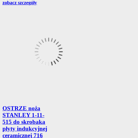
zobacz szczegóły
OSTRZE noża
STANLEY 1-11-
515 do skrobaka
płyty indukcyjnej
ceramicznej 716