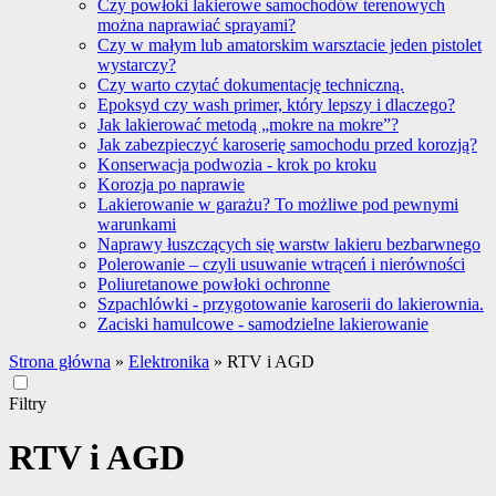
Czy powłoki lakierowe samochodów terenowych
można naprawiać sprayami?
Czy w małym lub amatorskim warsztacie jeden pistolet
wystarczy?
Czy warto czytać dokumentację techniczną.
Epoksyd czy wash primer, który lepszy i dlaczego?
Jak lakierować metodą „mokre na mokre”?
Jak zabezpieczyć karoserię samochodu przed korozją?
Konserwacja podwozia - krok po kroku
Korozja po naprawie
Lakierowanie w garażu? To możliwe pod pewnymi
warunkami
Naprawy łuszczących się warstw lakieru bezbarwnego
Polerowanie – czyli usuwanie wtrąceń i nierówności
Poliuretanowe powłoki ochronne
Szpachlówki - przygotowanie karoserii do lakierownia.
Zaciski hamulcowe - samodzielne lakierowanie
Strona główna
»
Elektronika
»
RTV i AGD
Filtry
RTV i AGD