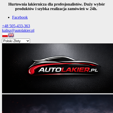
Hurtownia lakiernicza dla profesjonalistów. Duży wybór
produktów i szybka realizacja zamówień w 24h.
Facebook
+48 505-433-363
kalisz@autolakier.pl