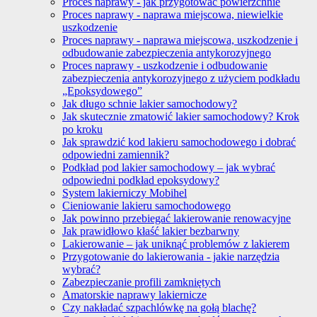
Proces naprawy - jak przygotować powierzchnie
Proces naprawy - naprawa miejscowa, niewielkie
uszkodzenie
Proces naprawy - naprawa miejscowa, uszkodzenie i
odbudowanie zabezpieczenia antykorozyjnego
Proces naprawy - uszkodzenie i odbudowanie
zabezpieczenia antykorozyjnego z użyciem podkładu
„Epoksydowego”
Jak długo schnie lakier samochodowy?
Jak skutecznie zmatowić lakier samochodowy? Krok
po kroku
Jak sprawdzić kod lakieru samochodowego i dobrać
odpowiedni zamiennik?
Podkład pod lakier samochodowy – jak wybrać
odpowiedni podkład epoksydowy?
System lakierniczy Mobihel
Cieniowanie lakieru samochodowego
Jak powinno przebiegać lakierowanie renowacyjne
Jak prawidłowo kłaść lakier bezbarwny
Lakierowanie – jak uniknąć problemów z lakierem
Przygotowanie do lakierowania - jakie narzędzia
wybrać?
Zabezpieczanie profili zamkniętych
Amatorskie naprawy lakiernicze
Czy nakładać szpachlówkę na gołą blachę?