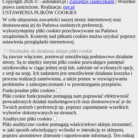
Copyright 2026 © - autolakier.pl |
Zarządzaj ciasteczkami
| Wszelkie
prawa zastrzeżone. Realizacja:
osv.pl
USTAWIENIA PLIKÓW COOKIES
W celu ulepszenia zawartości naszej strony internetowej oraz
dostosowania jej do Państwa osobistych preferencji,
wykorzystujemy pliki cookies przechowywane na Państwa
urządzeniach. Kontrolę nad plikami cookies można uzyskać poprzez
ustawienia przeglądarki internetowej.
Niezbędne do działania sklepu pliki cookie
Są zawsze włączone, ponieważ umożliwiają podstawowe działanie
strony. Są to między innymi pliki cookie pozwalające pamiętać
użytkownika w ciągu jednej sesji lub, zależnie od wybranych opcji,
z sesji na sesję. Ich zadaniem jest umożliwienie działania koszyka i
procesu realizacji zamówienia, a także pomoc w rozwiązywaniu
problemów z zabezpieczeniami i w przestrzeganiu przepisów.
Funkcjonalne pliki cookies
Pliki cookie funkcjonalne pomagają nam poprawiać efektywność
prowadzonych działań marketingowych oraz dostosowywać je do
Twoich potrzeb i preferencji np. poprzez zapamiętanie wszelkich
wyborów dokonywanych na stronach.
Analityczne pliki cookies
Pliki analityczne cookie pomagają właścicielowi sklepu zrozumieć,
w jaki sposób odwiedzający wchodzi w interakcję ze sklepem,
poprzez anonimowe zbieranie i raportowanie informacji. Ten rodzaj