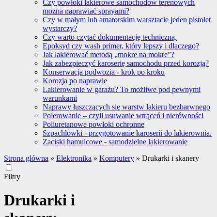
Czy powłoki lakierowe samochodów terenowych
można naprawiać sprayami?
Czy w małym lub amatorskim warsztacie jeden pistolet
wystarczy?
Czy warto czytać dokumentację techniczną.
Epoksyd czy wash primer, który lepszy i dlaczego?
Jak lakierować metodą „mokre na mokre”?
Jak zabezpieczyć karoserię samochodu przed korozją?
Konserwacja podwozia - krok po kroku
Korozja po naprawie
Lakierowanie w garażu? To możliwe pod pewnymi
warunkami
Naprawy łuszczących się warstw lakieru bezbarwnego
Polerowanie – czyli usuwanie wtrąceń i nierówności
Poliuretanowe powłoki ochronne
Szpachlówki - przygotowanie karoserii do lakierownia.
Zaciski hamulcowe - samodzielne lakierowanie
Strona główna
»
Elektronika
»
Komputery
»
Drukarki i skanery
Filtry
Drukarki i