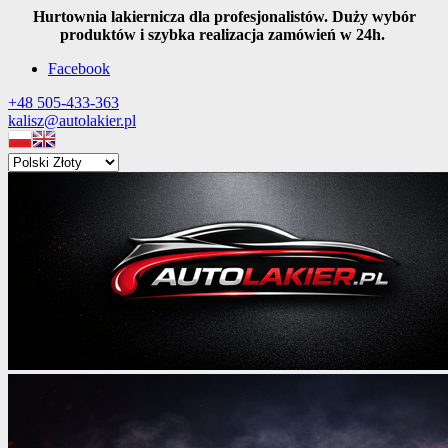
Hurtownia lakiernicza dla profesjonalistów. Duży wybór
produktów i szybka realizacja zamówień w 24h.
Facebook
+48 505-433-363
kalisz@autolakier.pl