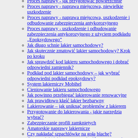
Proces naprawy - jak przygotować powierzchnie
Proces naprawy - naprawa miejscowa, niewielkie
uszkodzenie
Proces naprawy - naprawa miejscowa, uszkodzenie i
odbudowanie zabezpieczenia antykorozyjnego
Proces naprawy - uszkodzenie i odbudowanie
zabezpieczenia antykorozyjnego z użyciem podkładu
„Epoksydowego”
Jak długo schnie lakier samochodowy?
Jak skutecznie zmatowić lakier samochodowy? Krok
po kroku
Jak sprawdzić kod lakieru samochodowego i dobrać
odpowiedni zamiennik?
Podkład pod lakier samochodowy – jak wybrać
odpowiedni podkład epoksydowy?
System lakierniczy Mobihel
Cieniowanie lakieru samochodowego
Jak powinno przebiegać lakierowanie renowacyjne
Jak prawidłowo kłaść lakier bezbarwny
Lakierowanie – jak uniknąć problemów z lakierem
Przygotowanie do lakierowania - jakie narzędzia
wybrać?
Zabezpieczanie profili zamkniętych
Amatorskie naprawy lakiernicze
Czy nakładać szpachlówkę na gołą blachę?