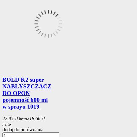
BOLD K2 super
NABŁYSZCZACZ
DO OPON
pojemność 600 ml
w sprayu 1019
22,95 zł
18,66 zł
brutto
netto
dodaj do porównania