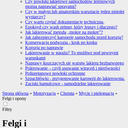
Czy powłoki lakierowe samochodów terenowych
można naprawiać sprayami?
Czy w małym lub amatorskim warsztacie jeden pistolet
wystarczy?
Czy warto czytać dokumentację techniczną.
Epoksyd czy wash primer, który lepszy i dlaczego?
Jak lakierować metodą „mokre na mokre”?
Jak zabezpieczyć karoserię samochodu przed korozją?
Konserwacja podwozia - krok po kroku
Korozja po naprawie
Lakierowanie w garażu? To możliwe pod pewnymi
warunkami
Naprawy łuszczących się warstw lakieru bezbarwnego
Polerowanie – czyli usuwanie wtrąceń i nierówności
Poliuretanowe powłoki ochronne
Szpachlówki - przygotowanie karoserii do lakierownia.
Zaciski hamulcowe - samodzielne lakierowanie
Strona główna
»
Motoryzacja
»
Chemia
»
Mycie i pielęgnacja
»
Felgi i opony
Filtry
Felgi i