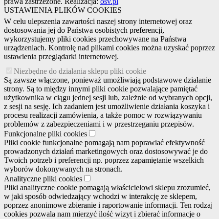
prawa zastrzeżone. Realizacja:
osv.pl
USTAWIENIA PLIKÓW COOKIES
W celu ulepszenia zawartości naszej strony internetowej oraz
dostosowania jej do Państwa osobistych preferencji,
wykorzystujemy pliki cookies przechowywane na Państwa
urządzeniach. Kontrolę nad plikami cookies można uzyskać poprzez
ustawienia przeglądarki internetowej.
Niezbędne do działania sklepu pliki cookie
Są zawsze włączone, ponieważ umożliwiają podstawowe działanie
strony. Są to między innymi pliki cookie pozwalające pamiętać
użytkownika w ciągu jednej sesji lub, zależnie od wybranych opcji,
z sesji na sesję. Ich zadaniem jest umożliwienie działania koszyka i
procesu realizacji zamówienia, a także pomoc w rozwiązywaniu
problemów z zabezpieczeniami i w przestrzeganiu przepisów.
Funkcjonalne pliki cookies
Pliki cookie funkcjonalne pomagają nam poprawiać efektywność
prowadzonych działań marketingowych oraz dostosowywać je do
Twoich potrzeb i preferencji np. poprzez zapamiętanie wszelkich
wyborów dokonywanych na stronach.
Analityczne pliki cookies
Pliki analityczne cookie pomagają właścicielowi sklepu zrozumieć,
w jaki sposób odwiedzający wchodzi w interakcję ze sklepem,
poprzez anonimowe zbieranie i raportowanie informacji. Ten rodzaj
cookies pozwala nam mierzyć ilość wizyt i zbierać informacje o