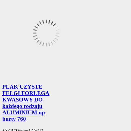
PLAK CZYSTE
FELGI FORLEGA
KWASOWY DO
każdego rodzaju
ALUMINIUM np
burty 760
15,48 zł
12,58 zł
brutto