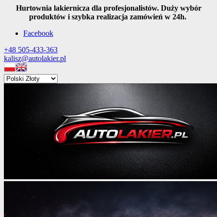
Hurtownia lakiernicza dla profesjonalistów. Duży wybór
produktów i szybka realizacja zamówień w 24h.
Facebook
+48 505-433-363
kalisz@autolakier.pl