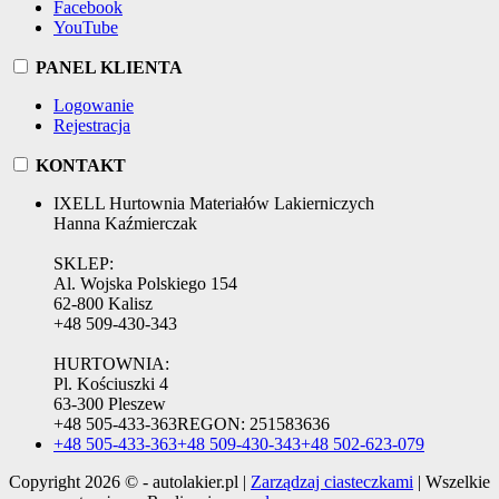
Facebook
YouTube
PANEL KLIENTA
Logowanie
Rejestracja
KONTAKT
IXELL Hurtownia Materiałów Lakierniczych
Hanna Kaźmierczak
SKLEP:
Al. Wojska Polskiego 154
62-800 Kalisz
+48 509-430-343
HURTOWNIA:
Pl. Kościuszki 4
63-300 Pleszew
+48 505-433-363
REGON:
251583636
+48 505-433-363
+48 509-430-343
+48 502-623-079
Copyright 2026 © - autolakier.pl |
Zarządzaj ciasteczkami
| Wszelkie