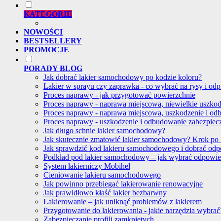
KATEGORIE
NOWOŚCI
BESTSELLERY
PROMOCJE
PORADY BLOG
Jak dobrać lakier samochodowy po kodzie koloru?
Lakier w sprayu czy zaprawka - co wybrać na rysy i odp
Proces naprawy - jak przygotować powierzchnie
Proces naprawy - naprawa miejscowa, niewielkie uszko
Proces naprawy - naprawa miejscowa, uszkodzenie i od
Proces naprawy - uszkodzenie i odbudowanie zabezpie
Jak długo schnie lakier samochodowy?
Jak skutecznie zmatowić lakier samochodowy? Krok po
Jak sprawdzić kod lakieru samochodowego i dobrać od
Podkład pod lakier samochodowy – jak wybrać odpowi
System lakierniczy Mobihel
Cieniowanie lakieru samochodowego
Jak powinno przebiegać lakierowanie renowacyjne
Jak prawidłowo kłaść lakier bezbarwny
Lakierowanie – jak uniknąć problemów z lakierem
Przygotowanie do lakierowania - jakie narzędzia wybrać
Zabezpieczanie profili zamkniętych