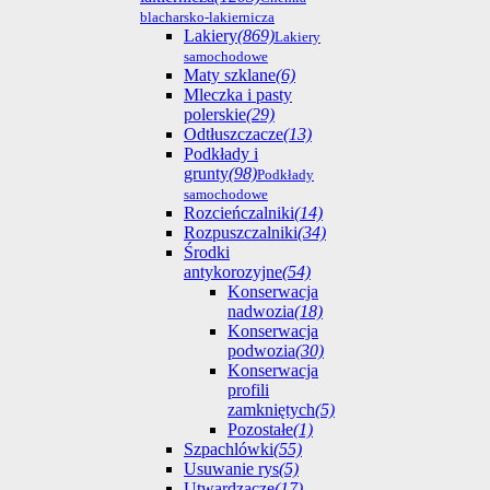
blacharsko-lakiernicza
Lakiery
(869)
Lakiery
samochodowe
Maty szklane
(6)
Mleczka i pasty
polerskie
(29)
Odtłuszczacze
(13)
Podkłady i
grunty
(98)
Podkłady
samochodowe
Rozcieńczalniki
(14)
Rozpuszczalniki
(34)
Środki
antykorozyjne
(54)
Konserwacja
nadwozia
(18)
Konserwacja
podwozia
(30)
Konserwacja
profili
zamkniętych
(5)
Pozostałe
(1)
Szpachlówki
(55)
Usuwanie rys
(5)
Utwardzacze
(17)