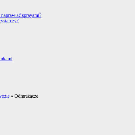
 naprawiać sprayami?
wystarczy?
unkami
ozie
»
Odmrażacze