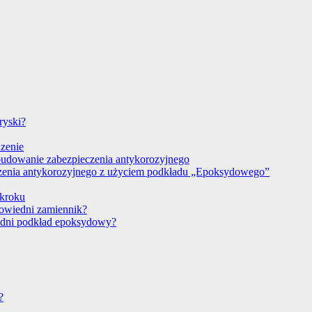
ryski?
dzenie
budowanie zabezpieczenia antykorozyjnego
czenia antykorozyjnego z użyciem podkładu „Epoksydowego”
 kroku
powiedni zamiennik?
edni podkład epoksydowy?
?