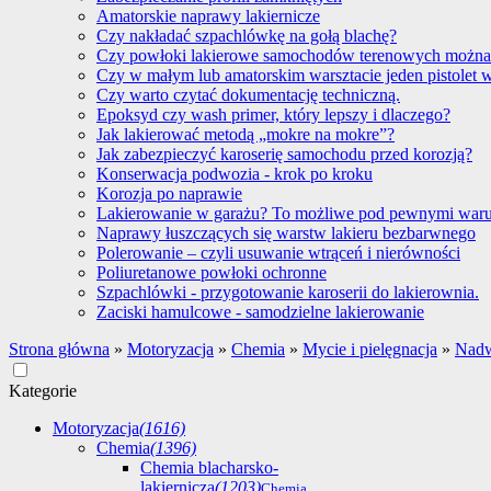
Amatorskie naprawy lakiernicze
Czy nakładać szpachlówkę na gołą blachę?
Czy powłoki lakierowe samochodów terenowych można
Czy w małym lub amatorskim warsztacie jeden pistolet 
Czy warto czytać dokumentację techniczną.
Epoksyd czy wash primer, który lepszy i dlaczego?
Jak lakierować metodą „mokre na mokre”?
Jak zabezpieczyć karoserię samochodu przed korozją?
Konserwacja podwozia - krok po kroku
Korozja po naprawie
Lakierowanie w garażu? To możliwe pod pewnymi war
Naprawy łuszczących się warstw lakieru bezbarwnego
Polerowanie – czyli usuwanie wtrąceń i nierówności
Poliuretanowe powłoki ochronne
Szpachlówki - przygotowanie karoserii do lakierownia.
Zaciski hamulcowe - samodzielne lakierowanie
Strona główna
»
Motoryzacja
»
Chemia
»
Mycie i pielęgnacja
»
Nadw
Kategorie
Motoryzacja
(1616)
Chemia
(1396)
Chemia blacharsko-
lakiernicza
(1203)
Chemia