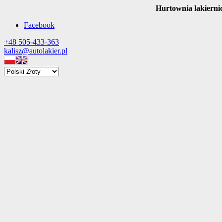
Hurtownia lakierni
Facebook
+48 505-433-363
kalisz@autolakier.pl