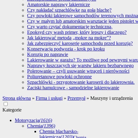
Amatorskie naprawy lakiernicze
Czy nakładać szpachlówkę na gołą blachę?
Czy powłoki lakierowe samochodów terenowych można
Czy w małym lub amatorskim warsztacie jeden pistolet 
Czy warto czytać dokumentację techniczną.
Epoksyd czy wash primer, który lepszy i dlaczego?
Jak lakierować metodą „mokre na mokre”?
Jak zabezpieczyć karoserię samochodu przed korozją?
Konserwacja podwozia - krok po kroku
Korozja po naprawie
Lakierowanie w garażu? To możliwe pod pewnymi war
Naprawy łuszczących się warstw lakieru bezbarwnego
Polerowanie – czyli usuwanie wtrąceń i nierówności
Poliuretanowe powłoki ochronne
Szpachlówki - przygotowanie karoserii do lakierownia.
Zaciski hamulcowe - samodzielne lakierowanie
Strona główna
»
Firma i usługi
»
Przemysł
»
Maszyny i urządzenia
Kategorie
Motoryzacja
(1616)
Chemia
(1396)
Chemia blacharsko-
lakiernicza
(1203)
Chemia