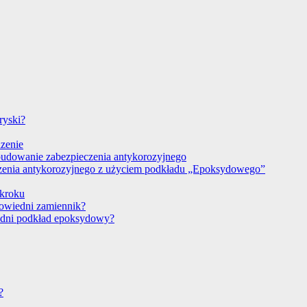
ryski?
dzenie
budowanie zabezpieczenia antykorozyjnego
czenia antykorozyjnego z użyciem podkładu „Epoksydowego”
 kroku
powiedni zamiennik?
edni podkład epoksydowy?
?