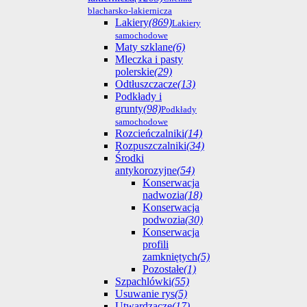
blacharsko-lakiernicza
Lakiery
(869)
Lakiery
samochodowe
Maty szklane
(6)
Mleczka i pasty
polerskie
(29)
Odtłuszczacze
(13)
Podkłady i
grunty
(98)
Podkłady
samochodowe
Rozcieńczalniki
(14)
Rozpuszczalniki
(34)
Środki
antykorozyjne
(54)
Konserwacja
nadwozia
(18)
Konserwacja
podwozia
(30)
Konserwacja
profili
zamkniętych
(5)
Pozostałe
(1)
Szpachlówki
(55)
Usuwanie rys
(5)
Utwardzacze
(17)