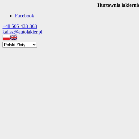
Hurtownia lakierni
Facebook
+48 505-433-363
kalisz@autolakier.pl