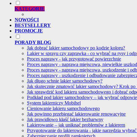
KATEGORIE
NOWOŚCI
BESTSELLERY
PROMOCJE
PORADY BLOG
Jak dobrać lakier samochodowy po kodzie koloru?
Lakier w sprayu czy zaprawka - co wybrać na rysy i odp
Proces naprawy - jak przygotować powierzchnie
Proces naprawy - naprawa miejscowa, niewielkie uszko
Proces naprawy - naprawa miejscowa, uszkodzenie i od
Proces naprawy - uszkodzenie i odbudowanie zabezpie
Jak długo schnie lakier samochodowy?
Jak skutecznie zmatowić lakier samochodowy? Krok po
Jak sprawdzić kod lakieru samochodowego i dobrać od
Podkład pod lakier samochodowy – jak wybrać odpowi
System lakierniczy Mobihel
Cieniowanie lakieru samochodowego
Jak powinno przebiegać lakierowanie renowacyjne
Jak prawidłowo kłaść lakier bezbarwny
Lakierowanie – jak uniknąć problemów z lakierem
Przygotowanie do lakierowania - jakie narzędzia wybrać
Zabezpieczanie profili zamkniętych