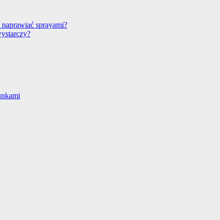
 naprawiać sprayami?
wystarczy?
unkami