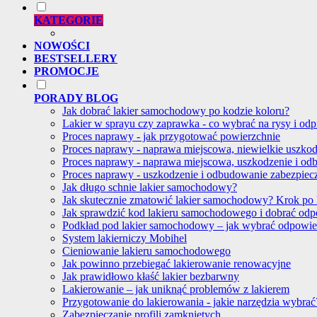
KATEGORIE
NOWOŚCI
BESTSELLERY
PROMOCJE
PORADY BLOG
Jak dobrać lakier samochodowy po kodzie koloru?
Lakier w sprayu czy zaprawka - co wybrać na rysy i odp
Proces naprawy - jak przygotować powierzchnie
Proces naprawy - naprawa miejscowa, niewielkie uszko
Proces naprawy - naprawa miejscowa, uszkodzenie i od
Proces naprawy - uszkodzenie i odbudowanie zabezpie
Jak długo schnie lakier samochodowy?
Jak skutecznie zmatowić lakier samochodowy? Krok po
Jak sprawdzić kod lakieru samochodowego i dobrać od
Podkład pod lakier samochodowy – jak wybrać odpowi
System lakierniczy Mobihel
Cieniowanie lakieru samochodowego
Jak powinno przebiegać lakierowanie renowacyjne
Jak prawidłowo kłaść lakier bezbarwny
Lakierowanie – jak uniknąć problemów z lakierem
Przygotowanie do lakierowania - jakie narzędzia wybrać
Zabezpieczanie profili zamkniętych