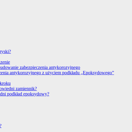
ryski?
dzenie
budowanie zabezpieczenia antykorozyjnego
czenia antykorozyjnego z użyciem podkładu „Epoksydowego”
 kroku
powiedni zamiennik?
edni podkład epoksydowy?
?