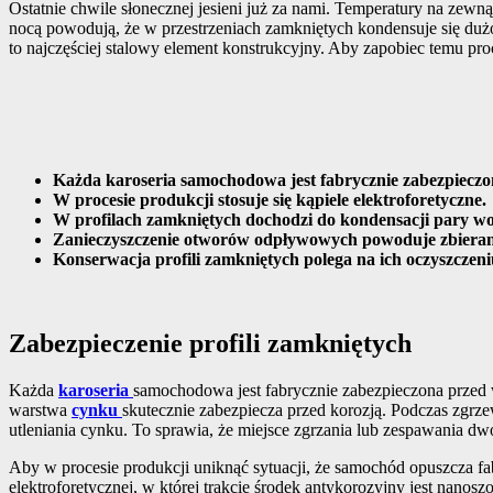
Ostatnie chwile słonecznej jesieni już za nami. Temperatury na zewną
nocą powodują, że w przestrzeniach zamkniętych kondensuje się dużo 
to najczęściej stalowy element konstrukcyjny. Aby zapobiec temu pro
Każda karoseria samochodowa jest fabrycznie zabezpieczo
W procesie produkcji stosuje się kąpiele elektroforetyczne.
W profilach zamkniętych dochodzi do kondensacji pary wo
Zanieczyszczenie otworów odpływowych powoduje zbieranie 
Konserwacja profili zamkniętych polega na ich oczyszczeni
Zabezpieczenie profili zamkniętych
Każda
karoseria
samochodowa jest fabrycznie zabezpieczona przed 
warstwa
cynku
skutecznie zabezpiecza przed korozją. Podczas zgrze
utleniania cynku. To sprawia, że miejsce zgrzania lub zespawania d
Aby w procesie produkcji uniknąć sytuacji, że samochód opuszcza fa
elektroforetycznej, w której trakcie środek antykorozyjny jest nanos