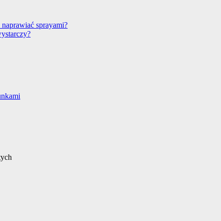
 naprawiać sprayami?
wystarczy?
unkami
tych