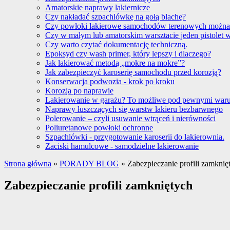
Amatorskie naprawy lakiernicze
Czy nakładać szpachlówkę na gołą blachę?
Czy powłoki lakierowe samochodów terenowych można
Czy w małym lub amatorskim warsztacie jeden pistolet 
Czy warto czytać dokumentację techniczną.
Epoksyd czy wash primer, który lepszy i dlaczego?
Jak lakierować metodą „mokre na mokre”?
Jak zabezpieczyć karoserię samochodu przed korozją?
Konserwacja podwozia - krok po kroku
Korozja po naprawie
Lakierowanie w garażu? To możliwe pod pewnymi war
Naprawy łuszczących się warstw lakieru bezbarwnego
Polerowanie – czyli usuwanie wtrąceń i nierówności
Poliuretanowe powłoki ochronne
Szpachlówki - przygotowanie karoserii do lakierownia.
Zaciski hamulcowe - samodzielne lakierowanie
Strona główna
»
PORADY BLOG
»
Zabezpieczanie profili zamknię
Zabezpieczanie profili zamkniętych