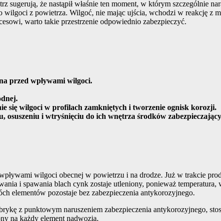
trz sugerują, że nastąpił właśnie ten moment, w którym szczególnie nara
wilgoci z powietrza. Wilgoć, nie mając ujścia, wchodzi w reakcję z ma
cesowi, warto takie przestrzenie odpowiednio zabezpieczyć.
na przed wpływami wilgoci.
dnej.
się wilgoci w profilach zamkniętych i tworzenie ognisk korozji.
u, osuszeniu i wtryśnięciu do ich wnętrza środków zabezpieczając
wpływami wilgoci obecnej w powietrzu i na drodze. Już w trakcie p
wania i spawania blach cynk zostaje utleniony, ponieważ temperatura, w
wóch elementów pozostaje bez zabezpieczenia antykorozyjnego.
brykę z punktowym naruszeniem zabezpieczenia antykorozyjnego, stosu
zony na każdy element nadwozia.