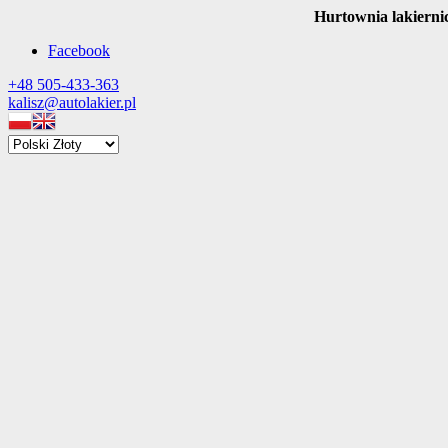
Hurtownia lakierni
Facebook
+48 505-433-363
kalisz@autolakier.pl