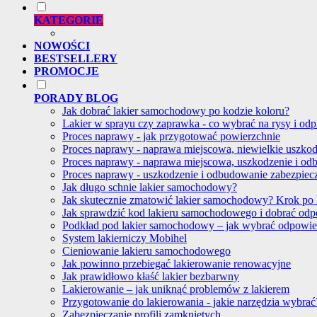
KATEGORIE
NOWOŚCI
BESTSELLERY
PROMOCJE
PORADY BLOG
Jak dobrać lakier samochodowy po kodzie koloru?
Lakier w sprayu czy zaprawka - co wybrać na rysy i odp
Proces naprawy - jak przygotować powierzchnie
Proces naprawy - naprawa miejscowa, niewielkie uszko
Proces naprawy - naprawa miejscowa, uszkodzenie i od
Proces naprawy - uszkodzenie i odbudowanie zabezpie
Jak długo schnie lakier samochodowy?
Jak skutecznie zmatowić lakier samochodowy? Krok po
Jak sprawdzić kod lakieru samochodowego i dobrać od
Podkład pod lakier samochodowy – jak wybrać odpowi
System lakierniczy Mobihel
Cieniowanie lakieru samochodowego
Jak powinno przebiegać lakierowanie renowacyjne
Jak prawidłowo kłaść lakier bezbarwny
Lakierowanie – jak uniknąć problemów z lakierem
Przygotowanie do lakierowania - jakie narzędzia wybrać
Zabezpieczanie profili zamkniętych