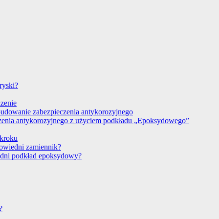
ryski?
dzenie
budowanie zabezpieczenia antykorozyjnego
czenia antykorozyjnego z użyciem podkładu „Epoksydowego”
 kroku
powiedni zamiennik?
edni podkład epoksydowy?
?