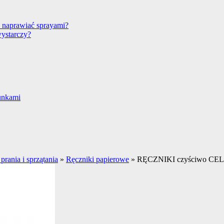
 naprawiać sprayami?
wystarczy?
unkami
prania i sprzątania
»
Ręczniki papierowe
»
RĘCZNIKI czyściwo CELU