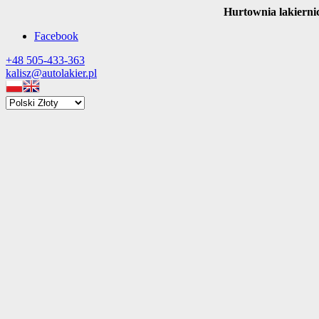
Hurtownia lakierni
Facebook
+48 505-433-363
kalisz@autolakier.pl