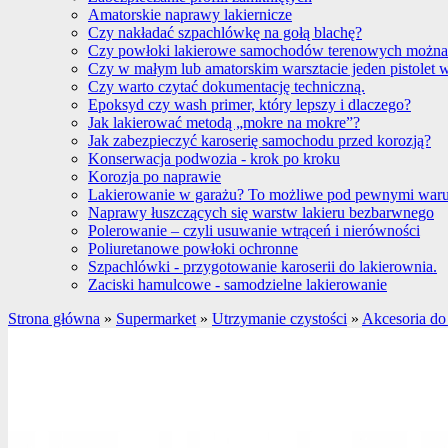
Amatorskie naprawy lakiernicze
Czy nakładać szpachlówkę na gołą blachę?
Czy powłoki lakierowe samochodów terenowych można
Czy w małym lub amatorskim warsztacie jeden pistolet 
Czy warto czytać dokumentację techniczną.
Epoksyd czy wash primer, który lepszy i dlaczego?
Jak lakierować metodą „mokre na mokre”?
Jak zabezpieczyć karoserię samochodu przed korozją?
Konserwacja podwozia - krok po kroku
Korozja po naprawie
Lakierowanie w garażu? To możliwe pod pewnymi war
Naprawy łuszczących się warstw lakieru bezbarwnego
Polerowanie – czyli usuwanie wtrąceń i nierówności
Poliuretanowe powłoki ochronne
Szpachlówki - przygotowanie karoserii do lakierownia.
Zaciski hamulcowe - samodzielne lakierowanie
Strona główna
»
Supermarket
»
Utrzymanie czystości
»
Akcesoria do 