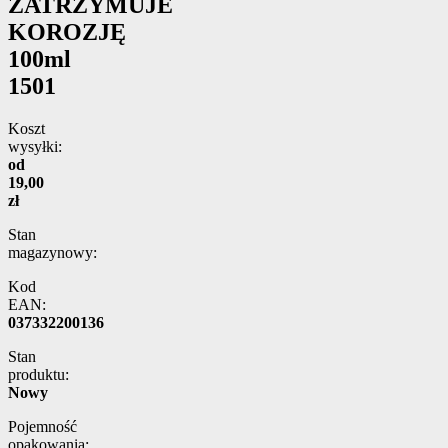
ZATRZYMUJE
KOROZJĘ
100ml
1501
Koszt
wysyłki:
od
19,00
zł
Stan
magazynowy:
Kod
EAN:
037332200136
Stan
produktu:
Nowy
Pojemność
opakowania: