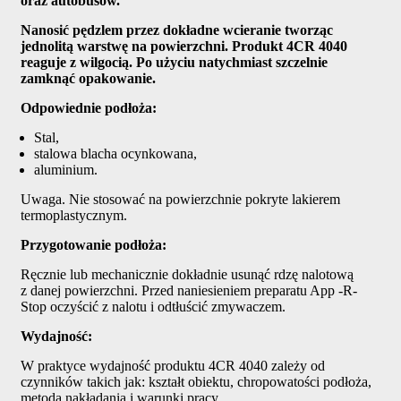
oraz autobusów.
Nanosić pędzlem przez dokładne wcieranie tworząc
jednolitą warstwę na powierzchni. Produkt 4CR 4040
reaguje z wilgocią. Po użyciu natychmiast szczelnie
zamknąć opakowanie.
Odpowiednie podłoża:
Stal,
stalowa blacha ocynkowana,
aluminium.
Uwaga. Nie stosować na powierzchnie pokryte lakierem
termoplastycznym.
Przygotowanie podłoża:
Ręcznie lub mechanicznie dokładnie usunąć rdzę nalotową
z danej powierzchni. Przed naniesieniem preparatu App -R-
Stop oczyścić z nalotu i odtłuścić zmywaczem.
Wydajność:
W praktyce wydajność produktu 4CR 4040 zależy od
czynników takich jak: kształt obiektu, chropowatości podłoża,
metoda nakładania i warunki pracy.