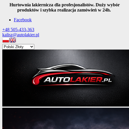
Hurtownia lakiernicza dla profesjonalistów. Duży wybór
produktów i szybka realizacja zamówień w 24h.
Facebook
+48 505-433-363
kalisz@autolakier.pl