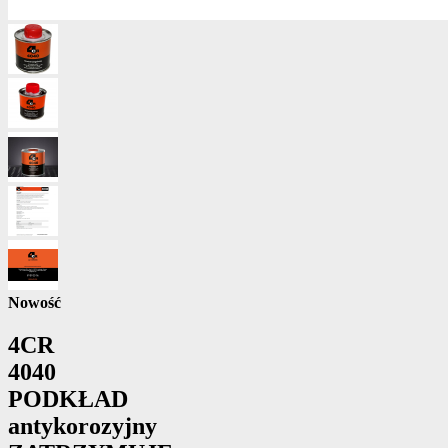
Nowość
4CR
4040
PODKŁAD
antykorozyjny