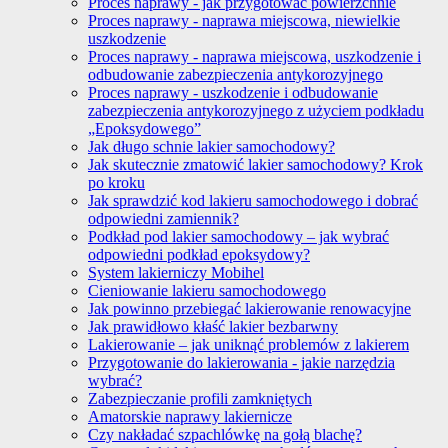
Proces naprawy - jak przygotować powierzchnie
Proces naprawy - naprawa miejscowa, niewielkie
uszkodzenie
Proces naprawy - naprawa miejscowa, uszkodzenie i
odbudowanie zabezpieczenia antykorozyjnego
Proces naprawy - uszkodzenie i odbudowanie
zabezpieczenia antykorozyjnego z użyciem podkładu
„Epoksydowego”
Jak długo schnie lakier samochodowy?
Jak skutecznie zmatowić lakier samochodowy? Krok
po kroku
Jak sprawdzić kod lakieru samochodowego i dobrać
odpowiedni zamiennik?
Podkład pod lakier samochodowy – jak wybrać
odpowiedni podkład epoksydowy?
System lakierniczy Mobihel
Cieniowanie lakieru samochodowego
Jak powinno przebiegać lakierowanie renowacyjne
Jak prawidłowo kłaść lakier bezbarwny
Lakierowanie – jak uniknąć problemów z lakierem
Przygotowanie do lakierowania - jakie narzędzia
wybrać?
Zabezpieczanie profili zamkniętych
Amatorskie naprawy lakiernicze
Czy nakładać szpachlówkę na gołą blachę?