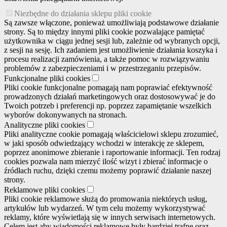
Niezbędne do działania sklepu pliki cookie
Są zawsze włączone, ponieważ umożliwiają podstawowe działanie
strony. Są to między innymi pliki cookie pozwalające pamiętać
użytkownika w ciągu jednej sesji lub, zależnie od wybranych opcji,
z sesji na sesję. Ich zadaniem jest umożliwienie działania koszyka i
procesu realizacji zamówienia, a także pomoc w rozwiązywaniu
problemów z zabezpieczeniami i w przestrzeganiu przepisów.
Funkcjonalne pliki cookies
Pliki cookie funkcjonalne pomagają nam poprawiać efektywność
prowadzonych działań marketingowych oraz dostosowywać je do
Twoich potrzeb i preferencji np. poprzez zapamiętanie wszelkich
wyborów dokonywanych na stronach.
Analityczne pliki cookies
Pliki analityczne cookie pomagają właścicielowi sklepu zrozumieć,
w jaki sposób odwiedzający wchodzi w interakcję ze sklepem,
poprzez anonimowe zbieranie i raportowanie informacji. Ten rodzaj
cookies pozwala nam mierzyć ilość wizyt i zbierać informacje o
źródłach ruchu, dzięki czemu możemy poprawić działanie naszej
strony.
Reklamowe pliki cookies
Pliki cookie reklamowe służą do promowania niektórych usług,
artykułów lub wydarzeń. W tym celu możemy wykorzystywać
reklamy, które wyświetlają się w innych serwisach internetowych.
Celem jest aby wiadomości reklamowe były bardziej trafne oraz