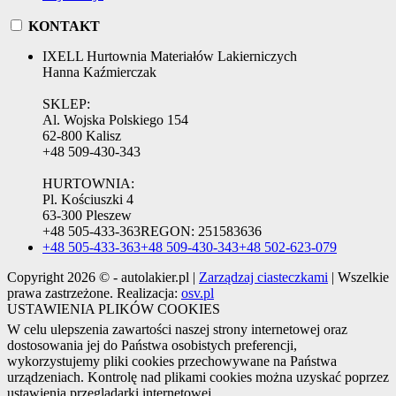
KONTAKT
IXELL Hurtownia Materiałów Lakierniczych
Hanna Kaźmierczak
SKLEP:
Al. Wojska Polskiego 154
62-800 Kalisz
+48 509-430-343
HURTOWNIA:
Pl. Kościuszki 4
63-300 Pleszew
+48 505-433-363
REGON:
251583636
+48 505-433-363
+48 509-430-343
+48 502-623-079
Copyright 2026 © - autolakier.pl |
Zarządzaj ciasteczkami
| Wszelkie
prawa zastrzeżone. Realizacja:
osv.pl
USTAWIENIA PLIKÓW COOKIES
W celu ulepszenia zawartości naszej strony internetowej oraz
dostosowania jej do Państwa osobistych preferencji,
wykorzystujemy pliki cookies przechowywane na Państwa
urządzeniach. Kontrolę nad plikami cookies można uzyskać poprzez
ustawienia przeglądarki internetowej.