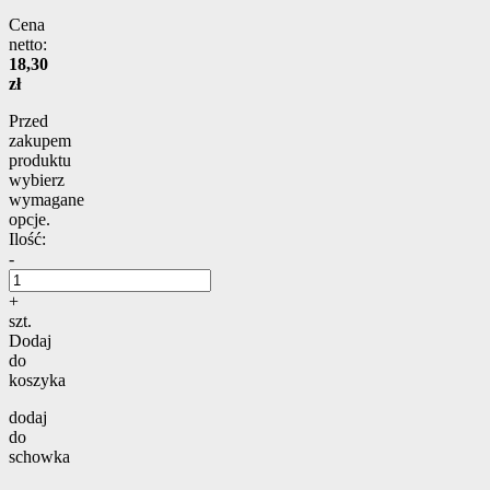
Cena
netto:
18,30
zł
Przed
zakupem
produktu
wybierz
wymagane
opcje.
Ilość:
-
+
szt.
Dodaj
do
koszyka
dodaj
do
schowka