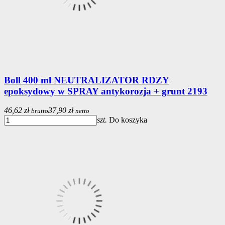
Boll 400 ml NEUTRALIZATOR RDZY
epoksydowy w SPRAY antykorozja + grunt 2193
46,62 zł
37,90 zł
brutto
netto
szt.
Do koszyka