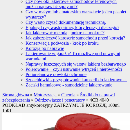
Czy powłoki lakierowe samochodów terenowych
można naprawiać sprayami?
Czy w małym lub amatorskim warsztacie jeden pistolet
wystarczy?
Czy warto czytać dokumentację techniczną.
Epoksyd czy wash primer, który lepszy i dlaczego?
Jak lakierować metodą „mokre na mokre”?
Jak zabezpieczyć karoserię samochodu przed korozją?
Konserwacja podwozia - krok po kroku
Korozja po naprawie
Lakierowanie w garażu? To możliwe pod pewnymi
warunkami
Naprawy łuszczących się warstw lakieru bezbarwnego
Polerowanie – czyli usuwanie wtrąceń i nierówności
Poliuretanowe powłoki ochronne
Szpachlówki - przygotowanie karoserii do lakierownia.
Zaciski hamulcowe - samodzielne lakierowanie
Strona główna
»
Motoryzacja
»
Chemia
»
Środki do napraw i
zabezpieczania
»
Odrdzewiacze i penetratory
»
4CR 4040
PODKŁAD antykorozyjny ZATRZYMUJE KOROZJĘ 100ml
1501