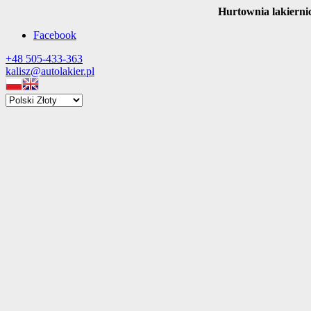
Hurtownia lakierni
Facebook
+48 505-433-363
kalisz@autolakier.pl