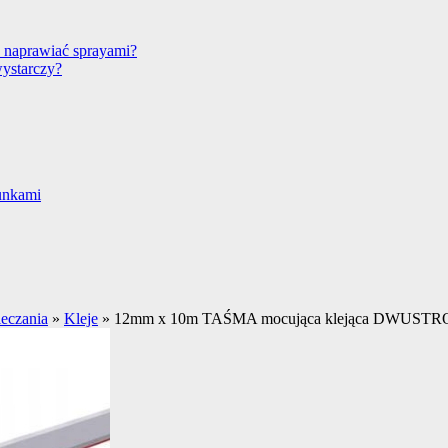
 naprawiać sprayami?
wystarczy?
unkami
ieczania
»
Kleje
»
12mm x 10m TAŚMA mocująca klejąca DWUSTRO