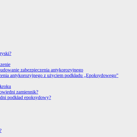
ryski?
dzenie
budowanie zabezpieczenia antykorozyjnego
czenia antykorozyjnego z użyciem podkładu „Epoksydowego”
 kroku
powiedni zamiennik?
edni podkład epoksydowy?
?