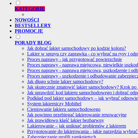
KATEGORIE
NOWOŚCI
BESTSELLERY
PROMOCJE
PORADY BLOG
Jak dobrać lakier samochodowy po kodzie koloru?
Lakier w sprayu czy zaprawka - co wybrać na rysy i odp
Proces naprawy - jak przygotować powierzchnie
Proces naprawy - naprawa miejscowa, niewielkie uszko
Proces naprawy - naprawa miejscowa, uszkodzenie i od
Proces naprawy - uszkodzenie i odbudowanie zabezpie
Jak długo schnie lakier samochodowy?
Jak skutecznie zmatowić lakier samochodowy? Krok po
Jak sprawdzić kod lakieru samochodowego i dobrać od
Podkład pod lakier samochodowy – jak wybrać odpowi
System lakierniczy Mobihel
Cieniowanie lakieru samochodowego
Jak powinno przebiegać lakierowanie renowacyjne
Jak prawidłowo kłaść lakier bezbarwny
Lakierowanie – jak uniknąć problemów z lakierem
Przygotowanie do lakierowania - jakie narzędzia wybrać
Zabezpieczanie profili zamkniętych