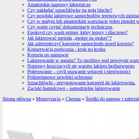
Amatorskie naprawy lakiernicze
Czy nakładać szpachlówkę na gołą blachę?
Czy powłoki lakierowe samochodów terenowych można
Czy w małym lub amatorskim warsztacie jeden pistolet 
Czy warto czytać dokumentację techniczną.
Epoksyd czy wash primer, który lepszy i dlaczego?
Jak lakierować metodą „mokre na mokre”?
Jak zabezpieczyć karoserię samochodu przed korozją?
Konserwacja podwozia - krok po kroku
Korozja po naprawie
Lakierowanie w garażu? To możliwe pod pewnymi war
Naprawy łuszczących się warstw lakieru bezbarwnego
Polerowanie – czyli usuwanie wtrąceń i nierówności
Poliuretanowe powłoki ochronne
Szpachlówki - przygotowanie karoserii do lakierownia.
Zaciski hamulcowe - samodzielne lakierowanie
Strona główna
»
Motoryzacja
»
Chemia
»
Środki do napraw i zabezp